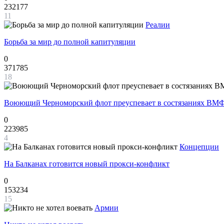
232177
11
Реалии
Борьба за мир до полной капитуляции
0
371785
18
Воюющий Черноморский флот преуспевает в состязаниях ВМФ
0
223985
4
Концепции
На Балканах готовится новый прокси-конфликт
0
153234
15
Армии