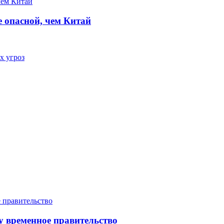
е опасной, чем Китай
х угроз
у временное правительство