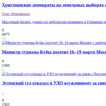
Христианские демократы на земельных выборах 
Олег Никифоров
Масочный бизнес ударил по рейтингам правящих в Германии 
0
4475
18
Министр туризма Кубы посетит 16–19 марта Мос
0
1569
0
Эстонский суд отказал в УДО осужденному за связ
0
1503