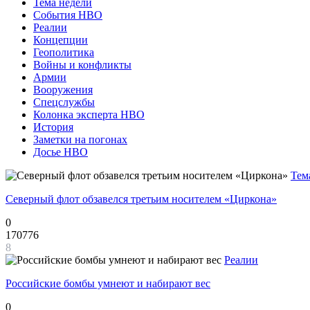
Тема недели
События НВО
Реалии
Концепции
Геополитика
Войны и конфликты
Армии
Вооружения
Спецслужбы
Колонка эксперта НВО
История
Заметки на погонах
Досье НВО
Тем
Северный флот обзавелся третьим носителем «Циркона»
0
170776
8
Реалии
Российские бомбы умнеют и набирают вес
0