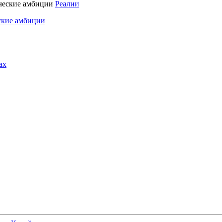
Реалии
ские амбиции
ах