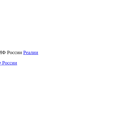
Реалии
 России