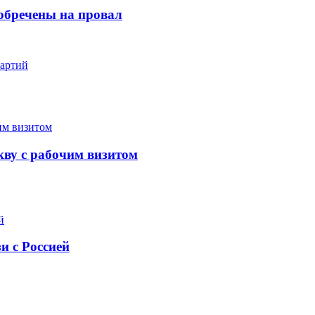
обречены на провал
партий
кву с рабочим визитом
и с Россией