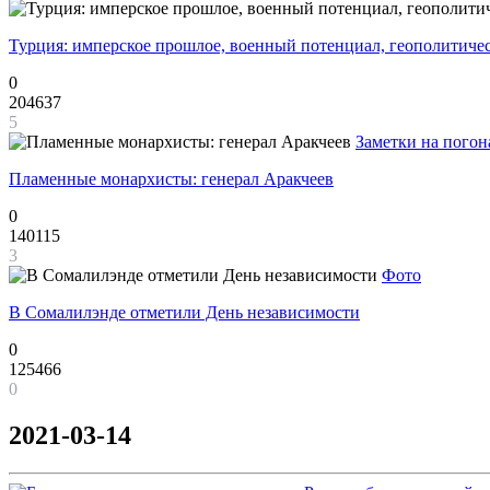
Турция: имперское прошлое, военный потенциал, геополитиче
0
204637
5
Заметки на погон
Пламенные монархисты: генерал Аракчеев
0
140115
3
Фото
В Сомалилэнде отметили День независимости
0
125466
0
2021-03-14