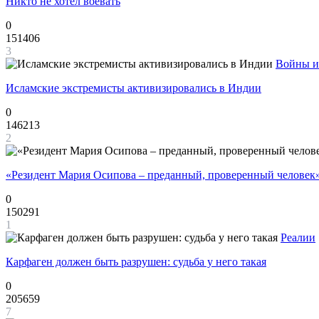
Никто не хотел воевать
0
151406
3
Войны и
Исламские экстремисты активизировались в Индии
0
146213
2
«Резидент Мария Осипова – преданный, проверенный человек
0
150291
1
Реалии
Карфаген должен быть разрушен: судьба у него такая
0
205659
7