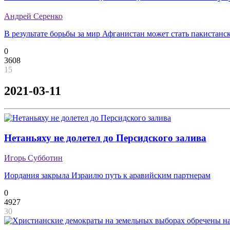
Андрей Серенко
В результате борьбы за мир Афганистан может стать пакистан
0
3608
15
2021-03-11
Нетаньяху не долетел до Персидского залива
Игорь Субботин
Иордания закрыла Израилю путь к аравийским партнерам
0
4927
30