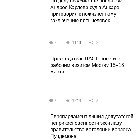
По делу об убийстве посла РФ
Андрея Карлова суд в Анкаре
приговорил к пожизненному
заключению пять человек
0
1143
0
Председатель ПАСЕ посетит с
рабочим визитом Москву 15–16
марта
0
1244
0
Европарламент лишил депутатской
неприкосновенности экс-главу
правительства Каталонии Карлеса
Пучдемона