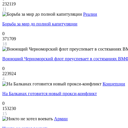
232119
11
Реалии
Борьба за мир до полной капитуляции
0
371709
18
Воюющий Черноморский флот преуспевает в состязаниях ВМФ
0
223924
4
Концепции
На Балканах готовится новый прокси-конфликт
0
153230
15
Армии