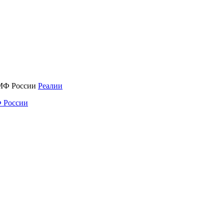
Реалии
 России