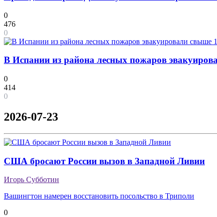
0
476
0
В Испании из района лесных пожаров эвакуирова
0
414
0
2026-07-23
США бросают России вызов в Западной Ливии
Игорь Субботин
Вашингтон намерен восстановить посольство в Триполи
0