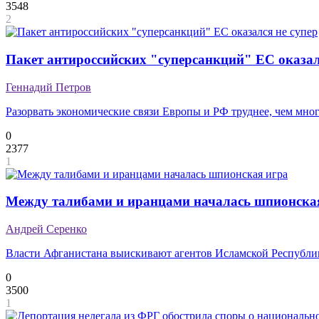
3548
2
Пакет антироссийских "суперсанкций" ЕС оказал
Геннадий Петров
Разорвать экономические связи Европы и РФ труднее, чем мно
0
2377
1
Между талибами и иранцами началась шпионска
Андрей Серенко
Власти Афганистана выискивают агентов Исламской Республи
0
3500
1