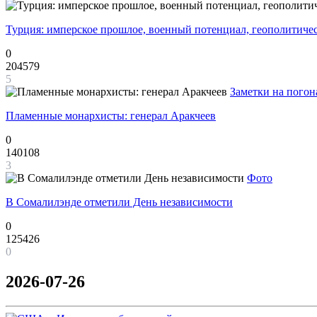
Турция: имперское прошлое, военный потенциал, геополитиче
0
204579
5
Заметки на погон
Пламенные монархисты: генерал Аракчеев
0
140108
3
Фото
В Сомалилэнде отметили День независимости
0
125426
0
2026-07-26