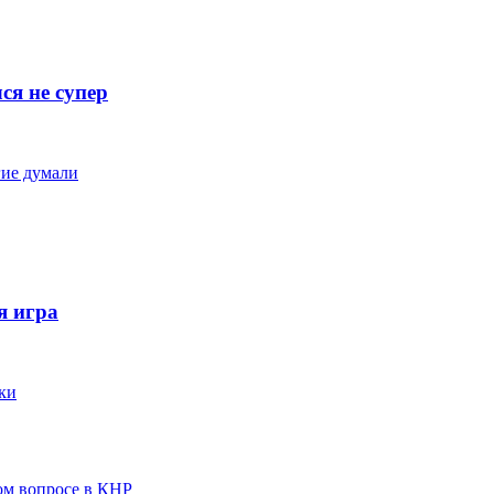
ся не супер
гие думали
я игра
ки