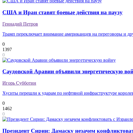
США и Иран ставят боевые действия на паузу
Геннадий Петров
Трамп переключает внимание американцев на переговоры и др
0
1397
0
Саудовской Аравии объявили энергетическую во
Игорь Субботин
Хуситы перешли к ударам по нефтяной инфраструктуре короле
0
1462
0
Президент Сирии: Дамаску незачем конфликтова