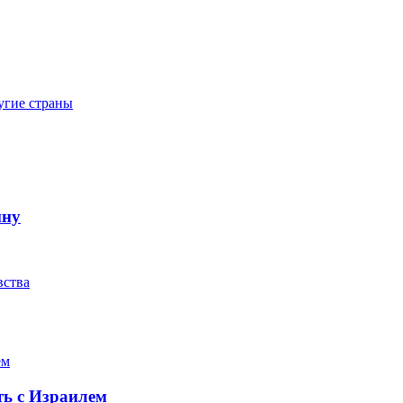
угие страны
йну
вства
ть с Израилем