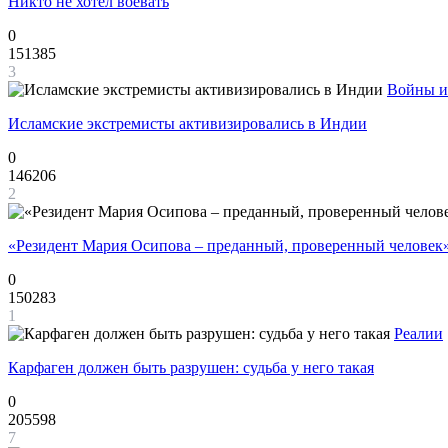
Никто не хотел воевать
0
151385
3
Войны и
Исламские экстремисты активизировались в Индии
0
146206
2
«Резидент Мария Осипова – преданный, проверенный человек
0
150283
1
Реалии
Карфаген должен быть разрушен: судьба у него такая
0
205598
7