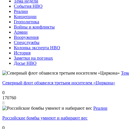
Тема недели
События НВО
Реалии
Концепции
Геополитика
Войны и конфликты
Армии
Вооружения
Спецслужбы
Колонка эксперта НВО
История
Заметки на погонах
Досье НВО
Тем
Северный флот обзавелся третьим носителем «Циркона»
0
170760
8
Реалии
Российские бомбы умнеют и набирают вес
0