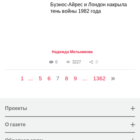
Буэнос-Айрес и Лондон накрыла
тень войны 1982 года
Надежда Мельникова
0
3227
0
1
...
5
6
7
8
9
...
1362
Проекты
О газете