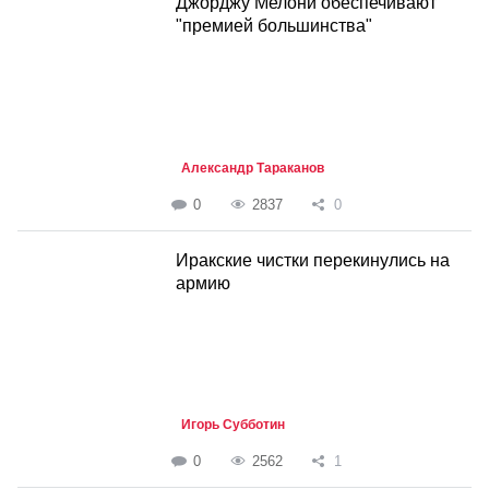
Джорджу Мелони обеспечивают
"премией большинства"
Александр Тараканов
0
2837
0
Иракские чистки перекинулись на
армию
Игорь Субботин
0
2562
1