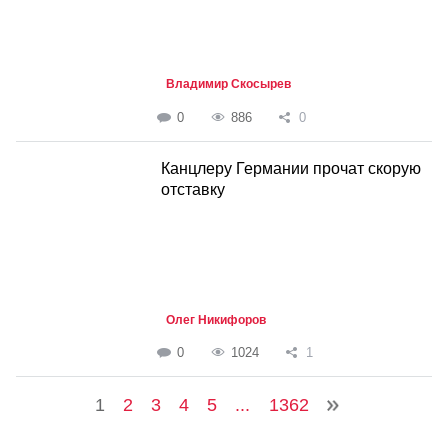
Владимир Скосырев
0
886
0
Канцлеру Германии прочат скорую
отставку
Олег Никифоров
0
1024
1
1
2
3
4
5
...
1362