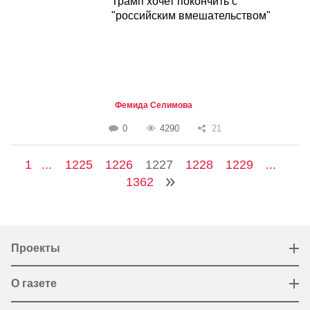
Трамп хочет покончить с
"российским вмешательством"
Фемида Селимова
0
4290
21
1
...
1225
1226
1227
1228
1229
...
1362
Проекты
О газете