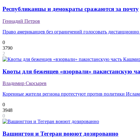
Республиканцы и демократы сражаются за почту
Геннадий Петров
Право американцев без ограничений голосовать дистанционно
0
3790
2
Квоты для беженцев «взорвали» пакистанскую ч
Владимир Скосырев
Коренные жители региона протестуют против политики Ислам
0
3948
0
Вашингтон и Тегеран воюют дозированно