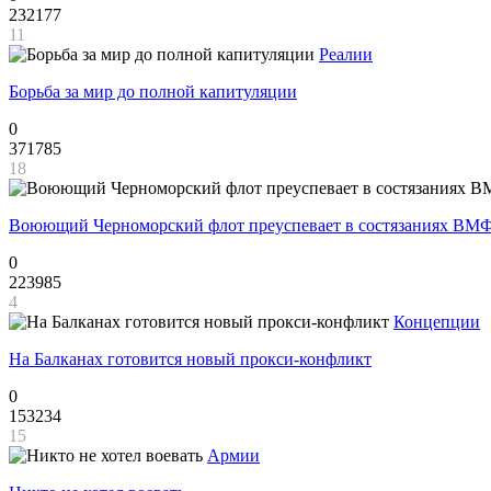
232177
11
Реалии
Борьба за мир до полной капитуляции
0
371785
18
Воюющий Черноморский флот преуспевает в состязаниях ВМФ
0
223985
4
Концепции
На Балканах готовится новый прокси-конфликт
0
153234
15
Армии