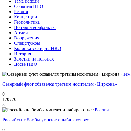
Тема недели
События НВО
Реалии
Концепции
Геополитика
Войны и конфликты
Армии
Вооружения
Спецслужбы
Колонка эксперта НВО
История
Заметки на погонах
Досье НВО
Тем
Северный флот обзавелся третьим носителем «Циркона»
0
170776
8
Реалии
Российские бомбы умнеют и набирают вес
0