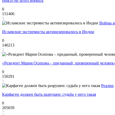
Никто не хотел воевать
0
151406
3
Войны и
Исламские экстремисты активизировались в Индии
0
146213
2
«Резидент Мария Осипова – преданный, проверенный человек
0
150291
1
Реалии
Карфаген должен быть разрушен: судьба у него такая
0
205659
7