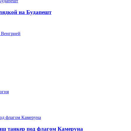
лядкой на Будапешт
с Венгрией
 огня
нш танкер под флагом Камеруна