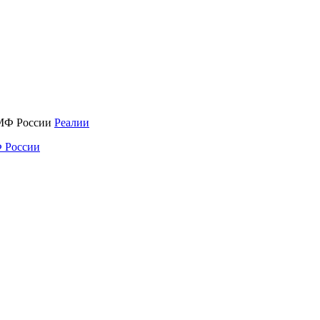
Реалии
 России