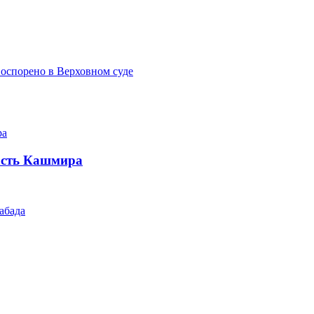
 оспорено в Верховном суде
асть Кашмира
абада