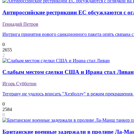
Антироссийские рестрикции ЕС обсуждаются с ог
Геннадий Петров
Интрига принятия нового санкционного пакета опять связана 
0
2655
2
Слабым местом сделки США и Ирана стал Ливан
Игорь Субботин
Тегерану не удалось вписать "Хезболлу" в режим прекращения
0
2584
0
Британские военные задержали в проливе Ла-Ма