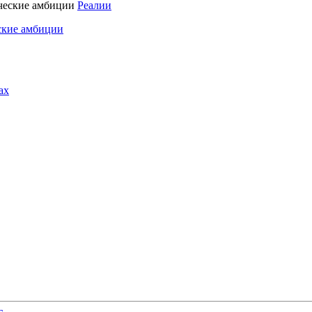
Реалии
ские амбиции
ах