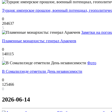
Турция: имперское прошлое, военный потенциал, геополитиче
0
204637
5
Заметки на погон
Пламенные монархисты: генерал Аракчеев
0
140115
3
Фото
В Сомалилэнде отметили День независимости
0
125466
0
2026-06-14