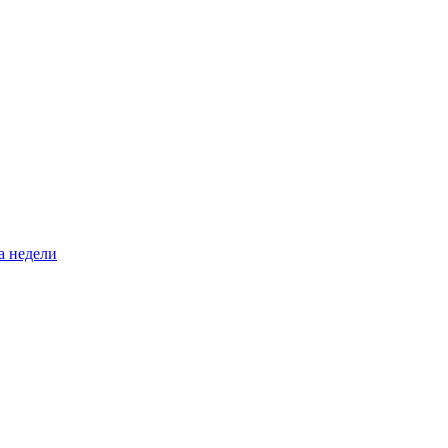
а недели