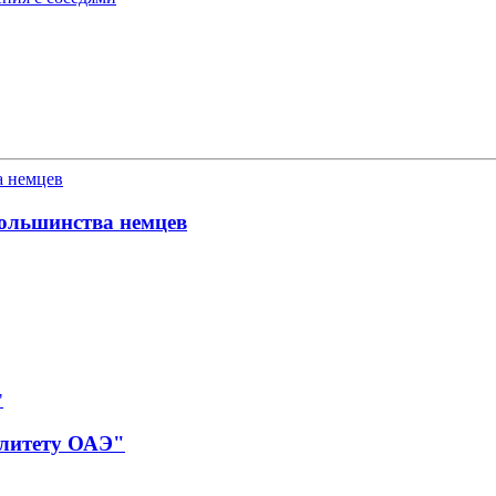
большинства немцев
алитету ОАЭ"