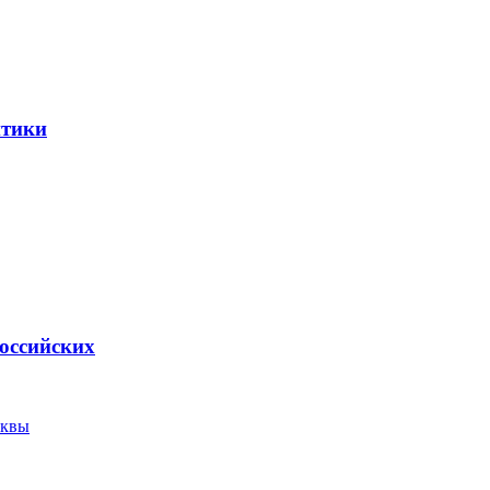
итики
оссийских
сквы