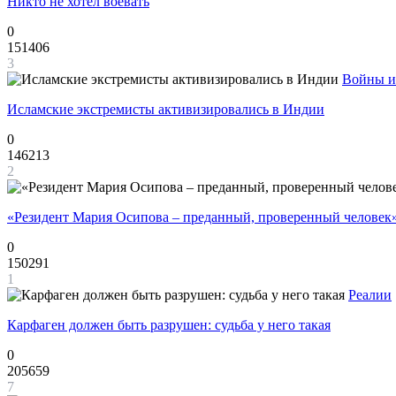
Никто не хотел воевать
0
151406
3
Войны и
Исламские экстремисты активизировались в Индии
0
146213
2
«Резидент Мария Осипова – преданный, проверенный человек
0
150291
1
Реалии
Карфаген должен быть разрушен: судьба у него такая
0
205659
7