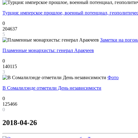
Турция: имперское прошлое, военный потенциал, геополитиче
0
204637
5
Заметки на погон
Пламенные монархисты: генерал Аракчеев
0
140115
3
Фото
В Сомалилэнде отметили День независимости
0
125466
0
2018-04-26