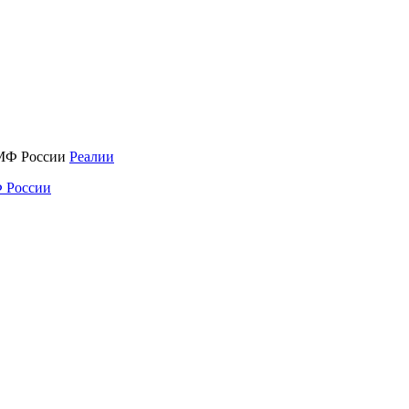
Реалии
 России