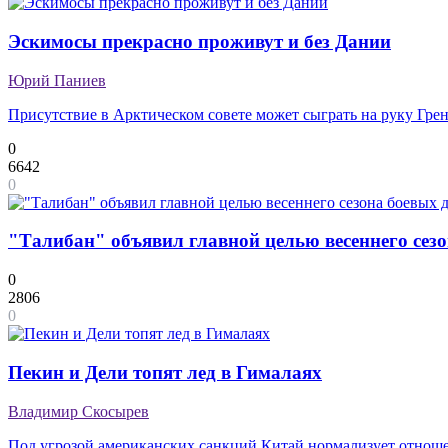
Эскимосы прекрасно проживут и без Дании
Юрий Паниев
Присутствие в Арктическом совете может сыграть на руку Гре
0
6642
0
"Талибан" объявил главной целью весеннего сезо
0
2806
0
Пекин и Дели топят лед в Гималаях
Владимир Скосырев
Под угрозой американских санкций Китай нормализует отноше