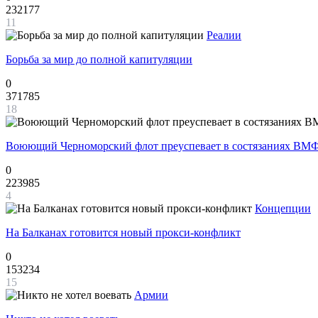
232177
11
Реалии
Борьба за мир до полной капитуляции
0
371785
18
Воюющий Черноморский флот преуспевает в состязаниях ВМФ
0
223985
4
Концепции
На Балканах готовится новый прокси-конфликт
0
153234
15
Армии