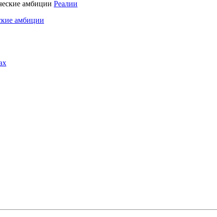
Реалии
ские амбиции
ах