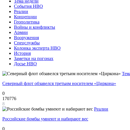
Тема недели
События НВО
Реалии
Концепции
Геополитика
Войны и конфликты
Армии
Вооружения
Спецслужбы
Колонка эксперта НВО
История
Заметки на погонах
Досье НВО
Тем
Северный флот обзавелся третьим носителем «Циркона»
0
170776
8
Реалии
Российские бомбы умнеют и набирают вес
0