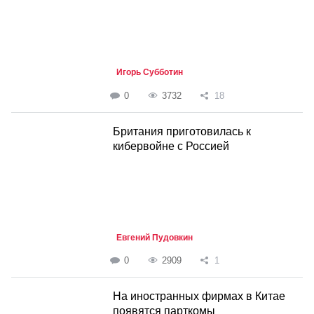
Игорь Субботин
0
3732
18
Британия приготовилась к
кибервойне с Россией
Евгений Пудовкин
0
2909
1
На иностранных фирмах в Китае
появятся парткомы