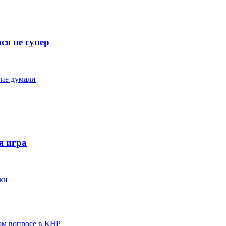
ся не супер
гие думали
я игра
ки