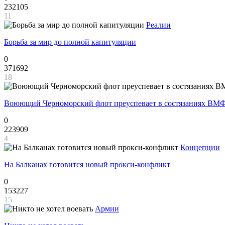
232105
11
Реалии
Борьба за мир до полной капитуляции
0
371692
18
Воюющий Черноморский флот преуспевает в состязаниях ВМФ
0
223909
4
Концепции
На Балканах готовится новый прокси-конфликт
0
153227
15
Армии