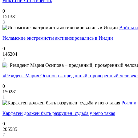
Никто не хотел воевать
0
151381
3
Войны и
Исламские экстремисты активизировались в Индии
0
146204
2
«Резидент Мария Осипова – преданный, проверенный человек
0
150281
1
Реалии
Карфаген должен быть разрушен: судьба у него такая
0
205585
7