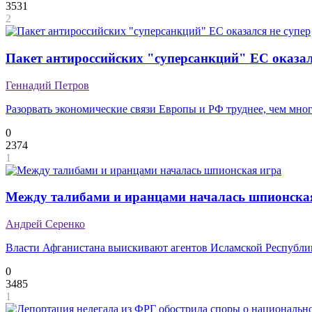
3531
2
Пакет антироссийских "суперсанкций" ЕС оказал
Геннадий Петров
Разорвать экономические связи Европы и РФ труднее, чем мно
0
2374
1
Между талибами и иранцами началась шпионска
Андрей Серенко
Власти Афганистана выискивают агентов Исламской Республи
0
3485
1