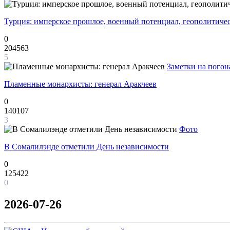
Турция: имперское прошлое, военный потенциал, геополитиче
0
204563
5
Заметки на погон
Пламенные монархисты: генерал Аракчеев
0
140107
3
Фото
В Сомалилэнде отметили День независимости
0
125422
0
2026-07-26