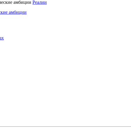
Реалии
ские амбиции
ах