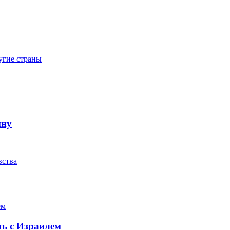
угие страны
йну
вства
ть с Израилем