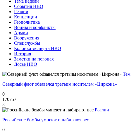
Тема недели
События НВО
Реалии
Концепции
Геополитика
Войны и конфликты
Армии
Вооружения
Спецслужбы
Колонка эксперта НВО
История
Заметки на погонах
Досье НВО
Тем
Северный флот обзавелся третьим носителем «Циркона»
0
170757
8
Реалии
Российские бомбы умнеют и набирают вес
0