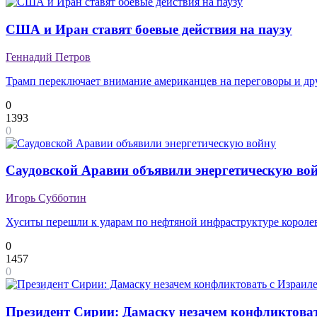
США и Иран ставят боевые действия на паузу
Геннадий Петров
Трамп переключает внимание американцев на переговоры и др
0
1393
0
Саудовской Аравии объявили энергетическую во
Игорь Субботин
Хуситы перешли к ударам по нефтяной инфраструктуре короле
0
1457
0
Президент Сирии: Дамаску незачем конфликтова