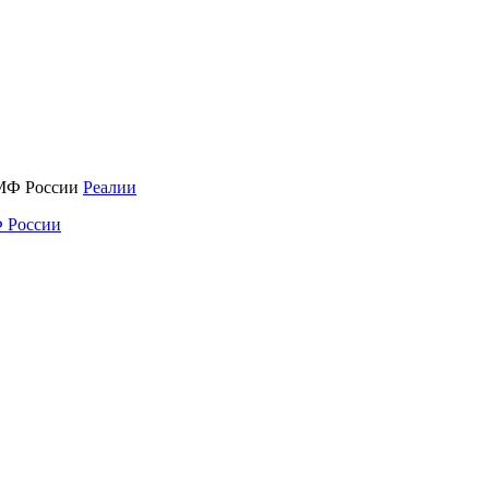
Реалии
 России