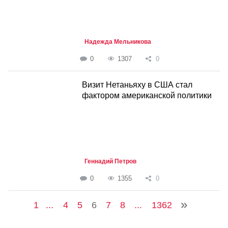
Надежда Мельникова
0
1307
0
Визит Нетаньяху в США стал
фактором американской политики
Геннадий Петров
0
1355
0
1
...
4
5
6
7
8
...
1362