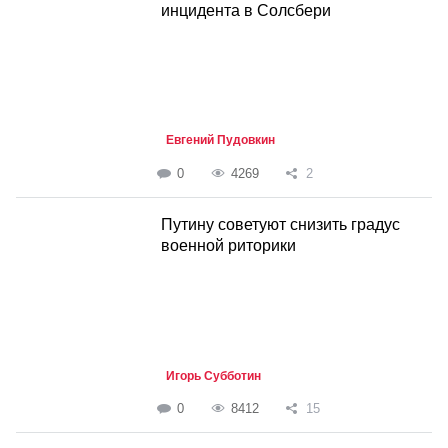
инцидента в Солсбери
Евгений Пудовкин
0
4269
2
Путину советуют снизить градус
военной риторики
Игорь Субботин
0
8412
15