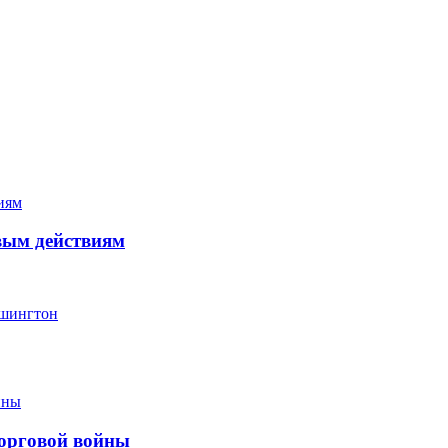
вым действиям
ашингтон
торговой войны