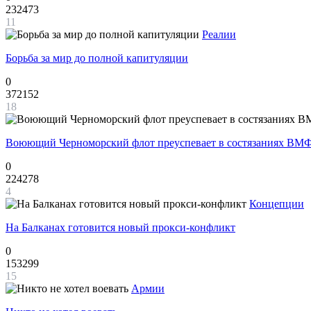
232473
11
Реалии
Борьба за мир до полной капитуляции
0
372152
18
Воюющий Черноморский флот преуспевает в состязаниях ВМФ
0
224278
4
Концепции
На Балканах готовится новый прокси-конфликт
0
153299
15
Армии