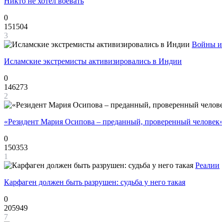
Никто не хотел воевать
0
151504
3
Войны и
Исламские экстремисты активизировались в Индии
0
146273
2
«Резидент Мария Осипова – преданный, проверенный человек
0
150353
1
Реалии
Карфаген должен быть разрушен: судьба у него такая
0
205949
7