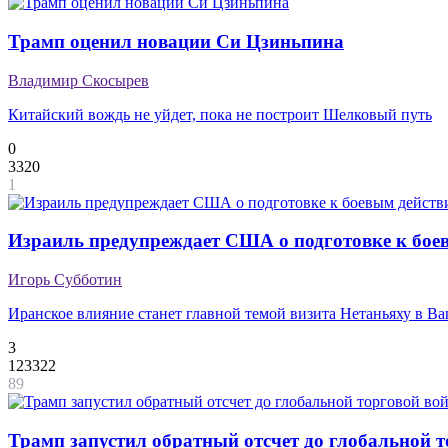
Трамп оценил новации Си Цзиньпина
Владимир Скосырев
Китайский вождь не уйдет, пока не построит Шелковый путь
0
3320
1
Израиль предупреждает США о подготовке к бое
Игорь Субботин
Иранское влияние станет главной темой визита Нетаньяху в В
3
123322
89
Трамп запустил обратный отсчет до глобальной 