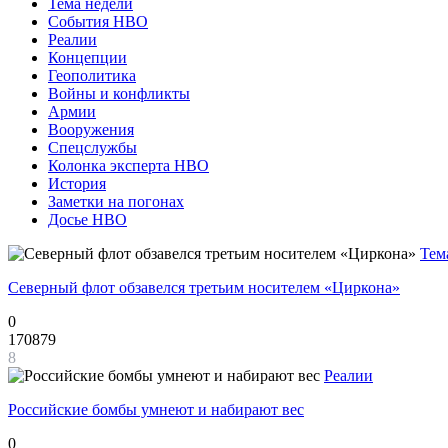
Тема недели
События НВО
Реалии
Концепции
Геополитика
Войны и конфликты
Армии
Вооружения
Спецслужбы
Колонка эксперта НВО
История
Заметки на погонах
Досье НВО
Тем
Северный флот обзавелся третьим носителем «Циркона»
0
170879
8
Реалии
Российские бомбы умнеют и набирают вес
0