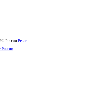
Реалии
 России