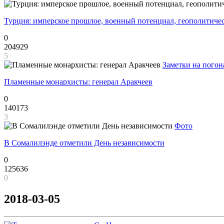
Турция: имперское прошлое, военный потенциал, геополитиче
0
204929
5
Заметки на погон
Пламенные монархисты: генерал Аракчеев
0
140173
3
Фото
В Сомалилэнде отметили День независимости
0
125636
0
2018-03-05