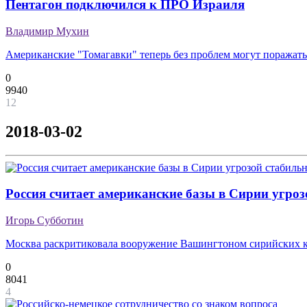
Пентагон подключился к ПРО Израиля
Владимир Мухин
Американские "Томагавки" теперь без проблем могут поражат
0
9940
12
2018-03-02
Россия считает американские базы в Сирии угроз
Игорь Субботин
Москва раскритиковала вооружение Вашингтоном сирийских 
0
8041
4