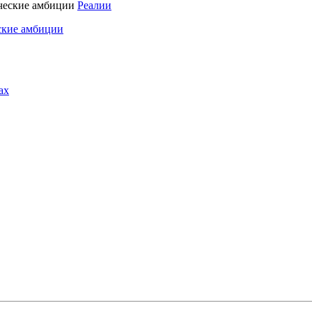
Реалии
ские амбиции
ах