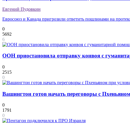
Евгений Пудовкин
Евросоюз и Канада пригрозили ответить пошлинами на проте
0
5692
6
ООН приостановила отправку конвоя с гуманит
0
2515
0
Вашингтон готов начать переговоры с Пхеньяном
0
1791
0