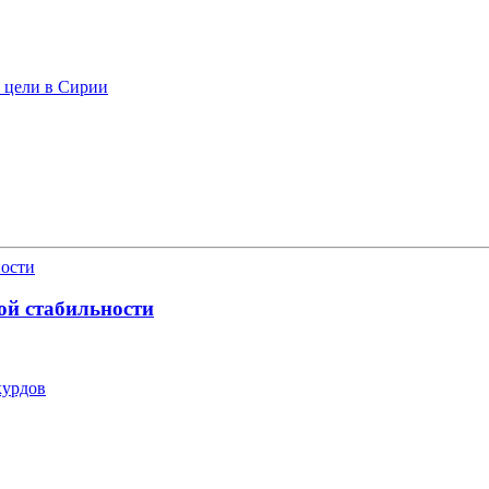
ь цели в Сирии
ой стабильности
курдов