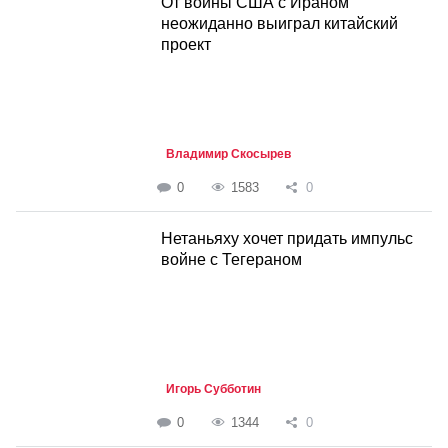
От войны США с Ираном
неожиданно выиграл китайский
проект
Владимир Скосырев
0
1583
0
Нетаньяху хочет придать импульс
войне с Тегераном
Игорь Субботин
0
1344
0