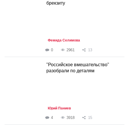
брекзиту
Фемида Селимова
0
2961
13
"Российское вмешательство"
разобрали по деталям
Юрий Паниев
4
3918
15