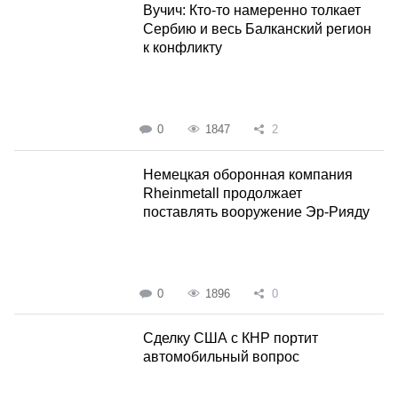
Вучич: Кто-то намеренно толкает
Сербию и весь Балканский регион
к конфликту
0
1847
2
Немецкая оборонная компания
Rheinmetall продолжает
поставлять вооружение Эр-Рияду
0
1896
0
Cделку США с КНР портит
автомобильный вопрос