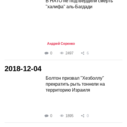
В НАТО не подтвердили смерть
"халифа" аль-Багдади
Андрей Серенко
0
2497
6
2018-12-04
Болтон призвал "Хезболлу"
прекратить рыть тоннели на
территорию Израиля
0
1895
0