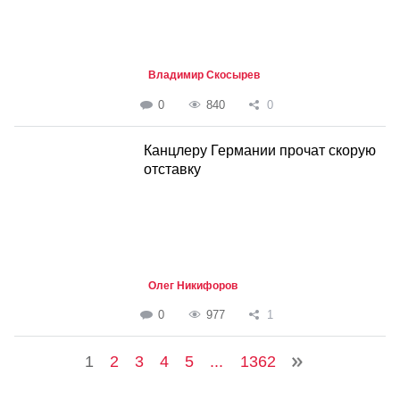
Владимир Скосырев
0
840
0
Канцлеру Германии прочат скорую
отставку
Олег Никифоров
0
977
1
1
2
3
4
5
...
1362