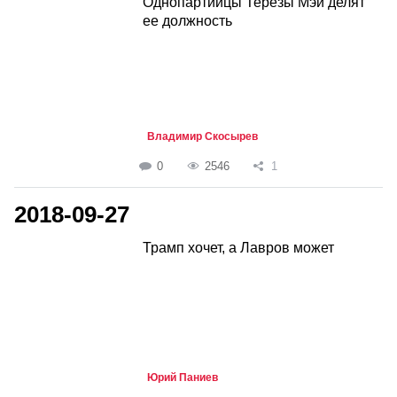
Однопартийцы Терезы Мэй делят
ее должность
Владимир Скосырев
0
2546
1
2018-09-27
Трамп хочет, а Лавров может
Юрий Паниев