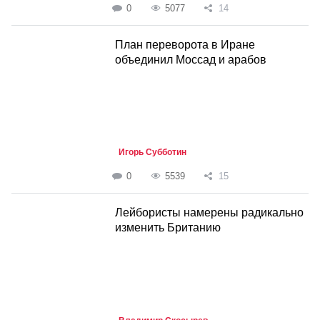
0
5077
14
План переворота в Иране
объединил Моссад и арабов
Игорь Субботин
0
5539
15
Лейбористы намерены радикально
изменить Британию