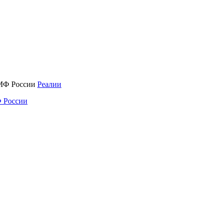
Реалии
 России