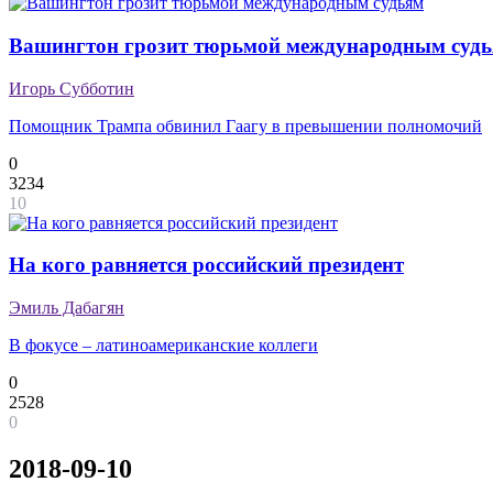
Вашингтон грозит тюрьмой международным суд
Игорь Субботин
Помощник Трампа обвинил Гаагу в превышении полномочий
0
3234
10
На кого равняется российский президент
Эмиль Дабагян
В фокусе – латиноамериканские коллеги
0
2528
0
2018-09-10