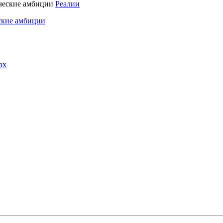
Реалии
ские амбиции
ах