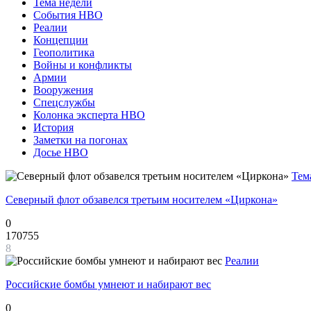
Тема недели
События НВО
Реалии
Концепции
Геополитика
Войны и конфликты
Армии
Вооружения
Спецслужбы
Колонка эксперта НВО
История
Заметки на погонах
Досье НВО
Тем
Северный флот обзавелся третьим носителем «Циркона»
0
170755
8
Реалии
Российские бомбы умнеют и набирают вес
0