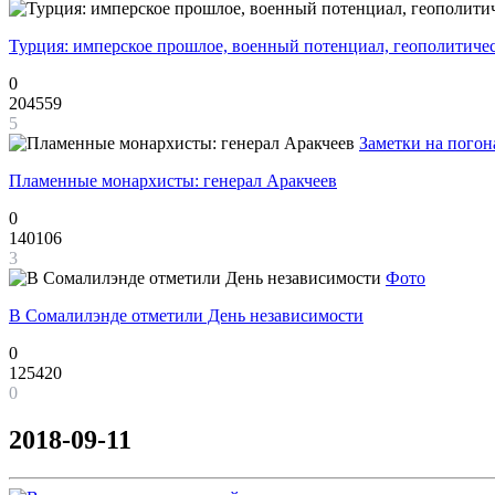
Турция: имперское прошлое, военный потенциал, геополитиче
0
204559
5
Заметки на погон
Пламенные монархисты: генерал Аракчеев
0
140106
3
Фото
В Сомалилэнде отметили День независимости
0
125420
0
2018-09-11