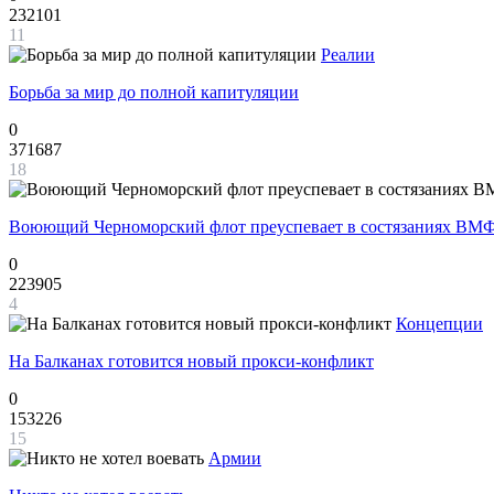
232101
11
Реалии
Борьба за мир до полной капитуляции
0
371687
18
Воюющий Черноморский флот преуспевает в состязаниях ВМФ
0
223905
4
Концепции
На Балканах готовится новый прокси-конфликт
0
153226
15
Армии