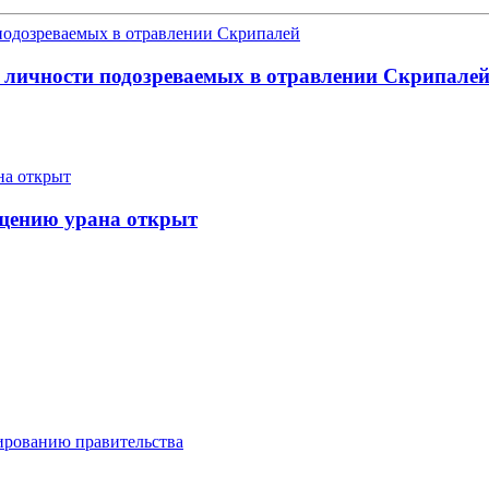
 личности подозреваемых в отравлении Скрипале
ащению урана открыт
ированию правительства