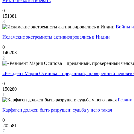
Никто не хотел воевать
0
151381
3
Войны и
Исламские экстремисты активизировались в Индии
0
146203
2
«Резидент Мария Осипова – преданный, проверенный человек
0
150280
1
Реалии
Карфаген должен быть разрушен: судьба у него такая
0
205581
7