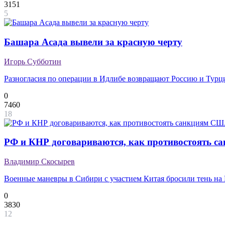
3151
5
Башара Асада вывели за красную черту
Игорь Субботин
Разногласия по операции в Идлибе возвращают Россию и Турц
0
7460
18
РФ и КНР договариваются, как противостоять 
Владимир Скосырев
Военные маневры в Сибири с участием Китая бросили тень на
0
3830
12