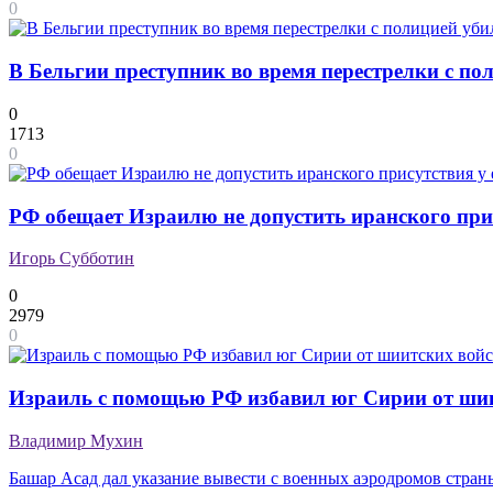
0
В Бельгии преступник во время перестрелки с по
0
1713
0
РФ обещает Израилю не допустить иранского прис
Игорь Субботин
0
2979
0
Израиль с помощью РФ избавил юг Сирии от ши
Владимир Мухин
Башар Асад дал указание вывести с военных аэродромов стран