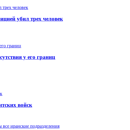
лицией убил трех человек
утствия у его границ
итских войск
ы все иранские подразделения