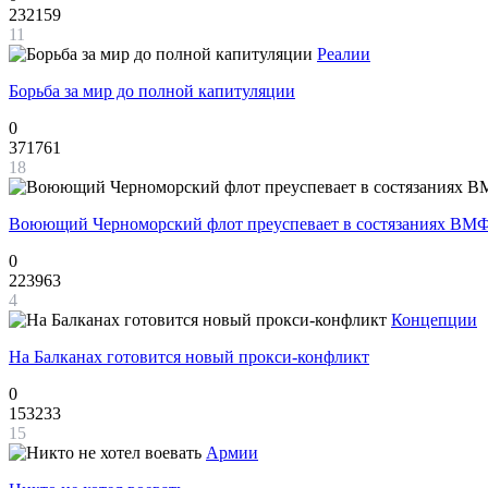
232159
11
Реалии
Борьба за мир до полной капитуляции
0
371761
18
Воюющий Черноморский флот преуспевает в состязаниях ВМФ
0
223963
4
Концепции
На Балканах готовится новый прокси-конфликт
0
153233
15
Армии