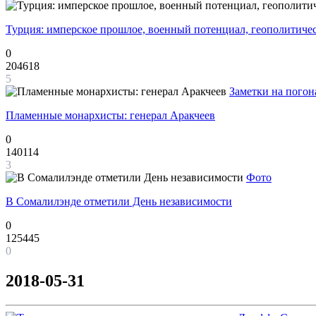
Турция: имперское прошлое, военный потенциал, геополитиче
0
204618
5
Заметки на погон
Пламенные монархисты: генерал Аракчеев
0
140114
3
Фото
В Сомалилэнде отметили День независимости
0
125445
0
2018-05-31