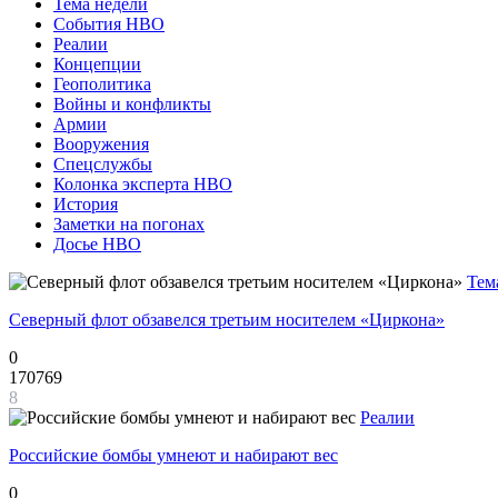
Тема недели
События НВО
Реалии
Концепции
Геополитика
Войны и конфликты
Армии
Вооружения
Спецслужбы
Колонка эксперта НВО
История
Заметки на погонах
Досье НВО
Тем
Северный флот обзавелся третьим носителем «Циркона»
0
170769
8
Реалии
Российские бомбы умнеют и набирают вес
0