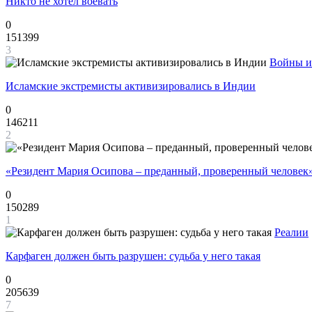
Никто не хотел воевать
0
151399
3
Войны и
Исламские экстремисты активизировались в Индии
0
146211
2
«Резидент Мария Осипова – преданный, проверенный человек
0
150289
1
Реалии
Карфаген должен быть разрушен: судьба у него такая
0
205639
7