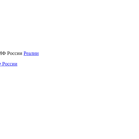
Реалии
 России