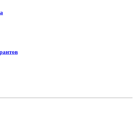
ра
рантов