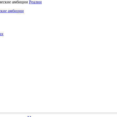
Реалии
ские амбиции
ах