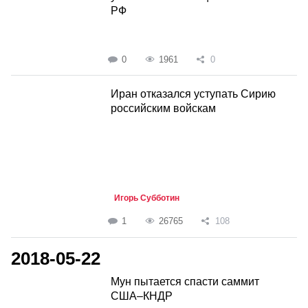
РФ
0
1961
0
Иран отказался уступать Сирию
российским войскам
Игорь Субботин
1
26765
108
2018-05-22
Мун пытается спасти саммит
США–КНДР