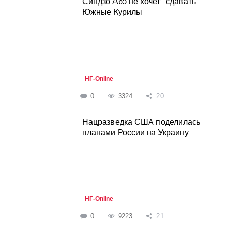
Синдзо Абэ не хочет "сдавать"
Южные Курилы
НГ-Online
0
3324
20
Нацразведка США поделилась
планами России на Украину
НГ-Online
0
9223
21