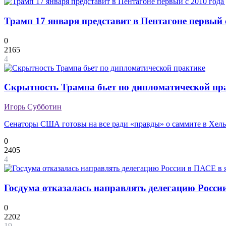
Трамп 17 января представит в Пентагоне первый 
0
2165
4
Скрытность Трампа бьет по дипломатической пр
Игорь Субботин
Сенаторы США готовы на все ради «правды» о саммите в Хел
0
2405
4
Госдума отказалась направлять делегацию России
0
2202
19