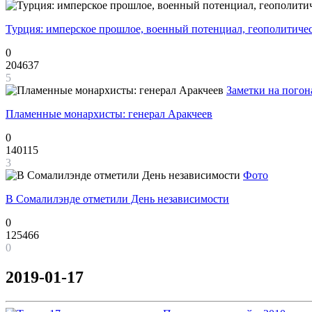
Турция: имперское прошлое, военный потенциал, геополитиче
0
204637
5
Заметки на погон
Пламенные монархисты: генерал Аракчеев
0
140115
3
Фото
В Сомалилэнде отметили День независимости
0
125466
0
2019-01-17