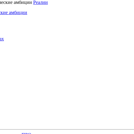
Реалии
ские амбиции
ах