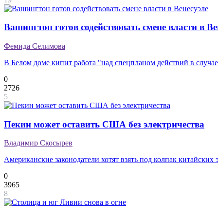
Вашингтон готов содействовать смене власти в Ве
Фемида Селимова
В Белом доме кипит работа "над спецпланом действий в случа
0
2726
5
Пекин может оставить США без электричества
Владимир Скосырев
Американские законодатели хотят взять под колпак китайских 
0
3965
8