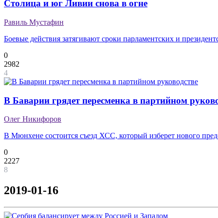
Столица и юг Ливии снова в огне
Равиль Мустафин
Боевые действия затягивают сроки парламентских и президент
0
2982
4
В Баварии грядет пересменка в партийном руков
Олег Никифоров
В Мюнхене состоится съезд ХСС, который изберет нового пред
0
2227
8
2019-01-16