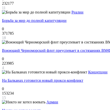
232177
11
Реалии
Борьба за мир до полной капитуляции
0
371785
18
Воюющий Черноморский флот преуспевает в состязаниях ВМФ
0
223985
4
Концепции
На Балканах готовится новый прокси-конфликт
0
153234
15
Армии