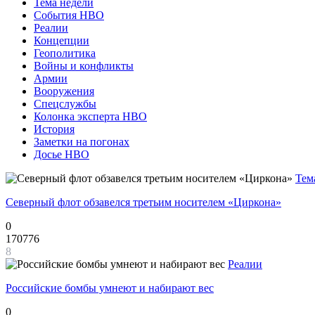
Тема недели
События НВО
Реалии
Концепции
Геополитика
Войны и конфликты
Армии
Вооружения
Спецслужбы
Колонка эксперта НВО
История
Заметки на погонах
Досье НВО
Тем
Северный флот обзавелся третьим носителем «Циркона»
0
170776
8
Реалии
Российские бомбы умнеют и набирают вес
0