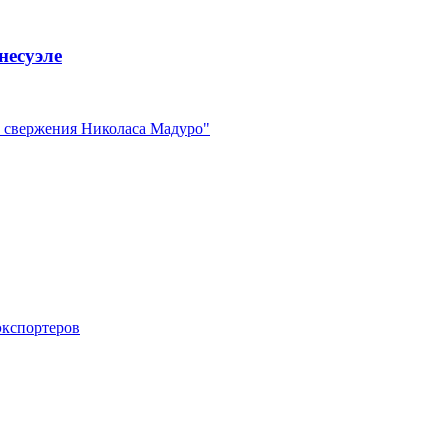
несуэле
е свержения Николаса Мадуро"
экспортеров