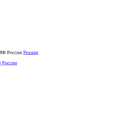
Реалии
 России