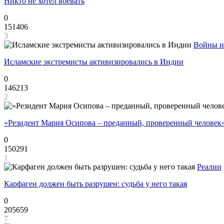
Никто не хотел воевать
0
151406
3
Войны и
Исламские экстремисты активизировались в Индии
0
146213
2
«Резидент Мария Осипова – преданный, проверенный человек
0
150291
1
Реалии
Карфаген должен быть разрушен: судьба у него такая
0
205659
7