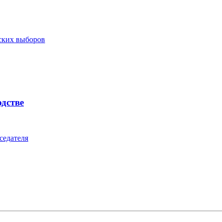
ских выборов
одстве
седателя