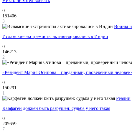
Никто не хотел воевать
0
151406
3
Войны и
Исламские экстремисты активизировались в Индии
0
146213
2
«Резидент Мария Осипова – преданный, проверенный человек
0
150291
1
Реалии
Карфаген должен быть разрушен: судьба у него такая
0
205659
7