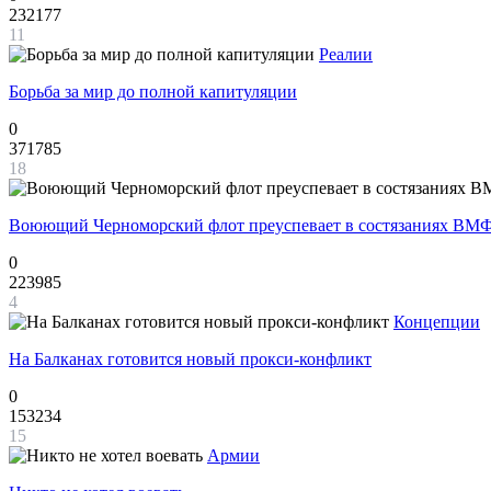
232177
11
Реалии
Борьба за мир до полной капитуляции
0
371785
18
Воюющий Черноморский флот преуспевает в состязаниях ВМФ
0
223985
4
Концепции
На Балканах готовится новый прокси-конфликт
0
153234
15
Армии