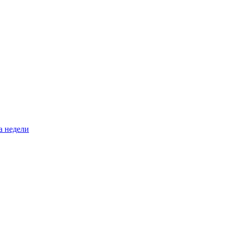
а недели