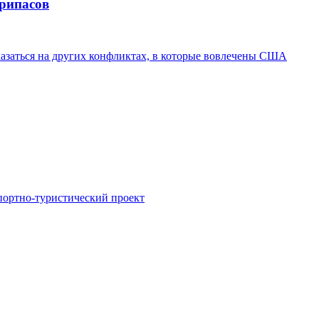
припасов
казаться на других конфликтах, в которые вовлечены США
портно-туристический проект