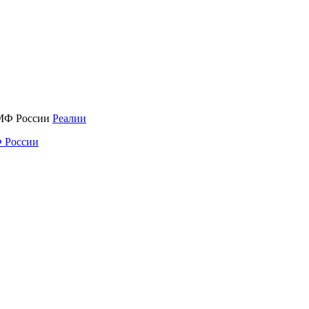
Реалии
 России