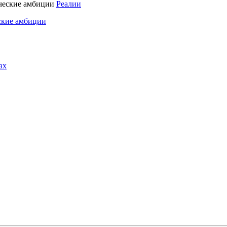
Реалии
ские амбиции
ах