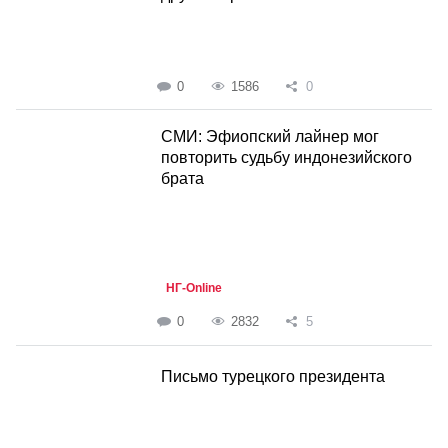
0
1586
0
СМИ: Эфиопский лайнер мог
повторить судьбу индонезийского
брата
НГ-Online
0
2832
5
Письмо турецкого президента