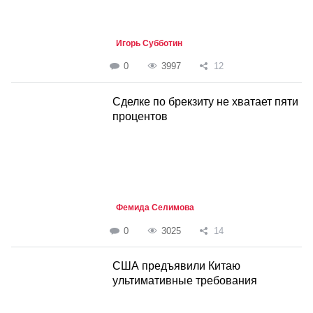
Игорь Субботин
0
3997
12
Сделке по брекзиту не хватает пяти
процентов
Фемида Селимова
0
3025
14
США предъявили Китаю
ультимативные требования