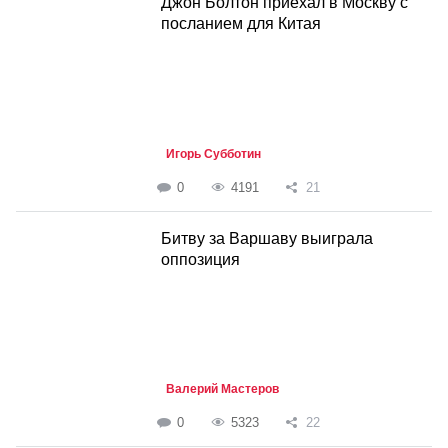
Джон Болтон приехал в Москву с
посланием для Китая
Игорь Субботин
0
4191
21
Битву за Варшаву выиграла
оппозиция
Валерий Мастеров
0
5323
22