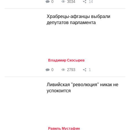
0
3034
14
Храбрецы-афганцы выбрали
депутатов парламента
Владимир Скосырев
0
2793
1
Ливийская "революция" никак не
успокоится
Равиль Мустафин