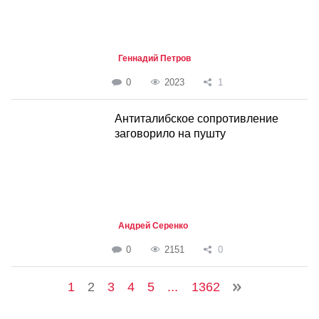
Геннадий Петров
0
2023
1
Антиталибское сопротивление
заговорило на пушту
Андрей Серенко
0
2151
0
1
2
3
4
5
...
1362