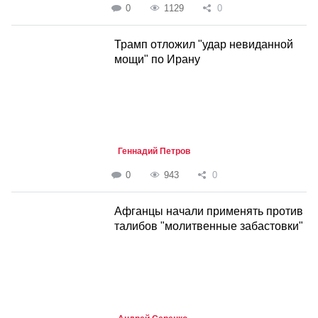
0
1129
0
Трамп отложил "удар невиданной
мощи" по Ирану
Геннадий Петров
0
943
0
Афганцы начали применять против
талибов "молитвенные забастовки"