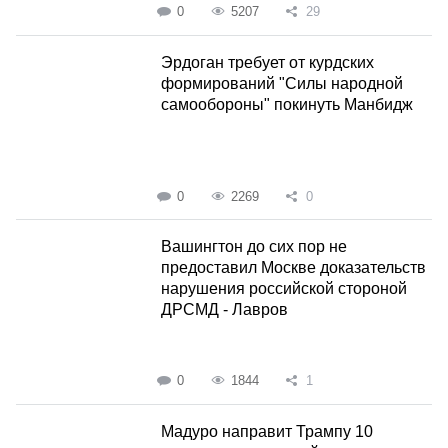
0
5207
29
Эрдоган требует от курдских
формирований "Силы народной
самообороны" покинуть Манбидж
0
2269
0
Вашингтон до сих пор не
предоставил Москве доказательств
нарушения российской стороной
ДРСМД - Лавров
0
1844
1
Мадуро направит Трампу 10