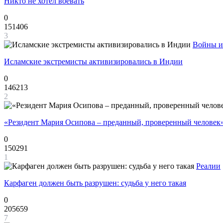
Никто не хотел воевать
0
151406
3
Войны и
Исламские экстремисты активизировались в Индии
0
146213
2
«Резидент Мария Осипова – преданный, проверенный человек
0
150291
1
Реалии
Карфаген должен быть разрушен: судьба у него такая
0
205659
7