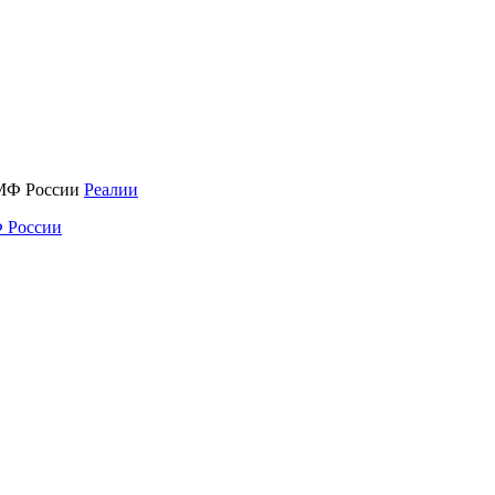
Реалии
 России