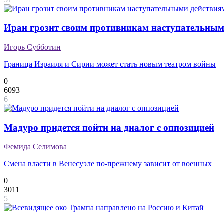
Иран грозит своим противникам наступательным
Игорь Субботин
Граница Израиля и Сирии может стать новым театром войны
0
6093
6
Мадуро придется пойти на диалог с оппозицией
Фемида Селимова
Смена власти в Венесуэле по-прежнему зависит от военных
0
3011
5