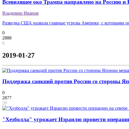
Всевидящее око Трампа направлено на Россию и
Владимир Иванов
Разведка США назвала главные угрозы Америке, с которыми он
0
2888
6
2019-01-27
Поддержка санкций против России со стороны Я
0
2877
20
"Хезболла" угрожает Израилю провести операцию