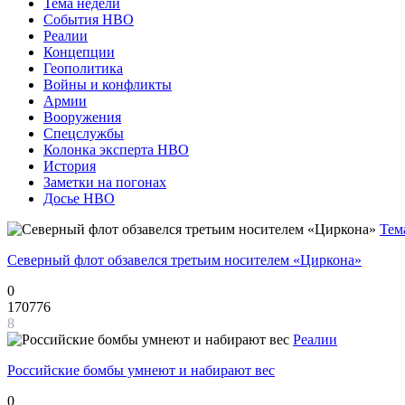
Тема недели
События НВО
Реалии
Концепции
Геополитика
Войны и конфликты
Армии
Вооружения
Спецслужбы
Колонка эксперта НВО
История
Заметки на погонах
Досье НВО
Тем
Северный флот обзавелся третьим носителем «Циркона»
0
170776
8
Реалии
Российские бомбы умнеют и набирают вес
0