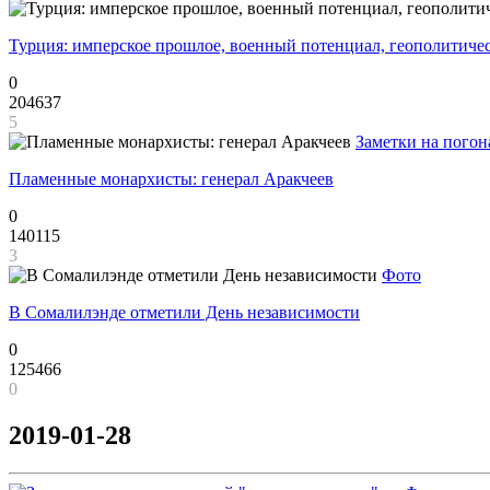
Турция: имперское прошлое, военный потенциал, геополитиче
0
204637
5
Заметки на погон
Пламенные монархисты: генерал Аракчеев
0
140115
3
Фото
В Сомалилэнде отметили День независимости
0
125466
0
2019-01-28