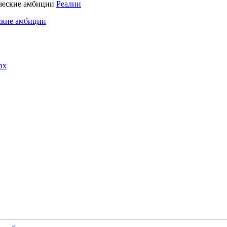
Реалии
ские амбиции
ах