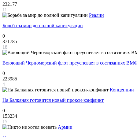
232177
11
Реалии
Борьба за мир до полной капитуляции
0
371785
18
Воюющий Черноморский флот преуспевает в состязаниях ВМФ
0
223985
4
Концепции
На Балканах готовится новый прокси-конфликт
0
153234
15
Армии