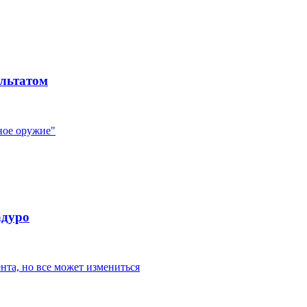
ультатом
ное оружие"
адуро
нта, но все может измениться