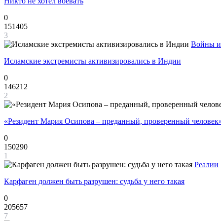
Никто не хотел воевать
0
151405
3
Войны и
Исламские экстремисты активизировались в Индии
0
146212
2
«Резидент Мария Осипова – преданный, проверенный человек
0
150290
1
Реалии
Карфаген должен быть разрушен: судьба у него такая
0
205657
7