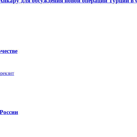
Анкару для обсуждения новой операции Турции в
честве
брекзит
 России