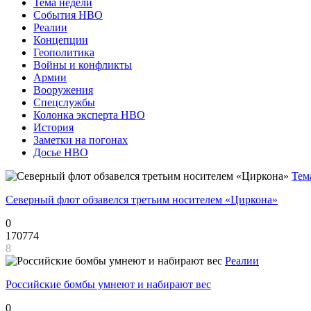
Тема недели
События НВО
Реалии
Концепции
Геополитика
Войны и конфликты
Армии
Вооружения
Спецслужбы
Колонка эксперта НВО
История
Заметки на погонах
Досье НВО
Тем
Северный флот обзавелся третьим носителем «Циркона»
0
170774
8
Реалии
Российские бомбы умнеют и набирают вес
0