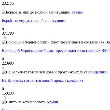
232175
11
Реалии
Борьба за мир до полной капитуляции
0
371780
18
Воюющий Черноморский флот преуспевает в состязаниях ВМФ
0
223983
4
Концепции
На Балканах готовится новый прокси-конфликт
0
153233
15
Армии