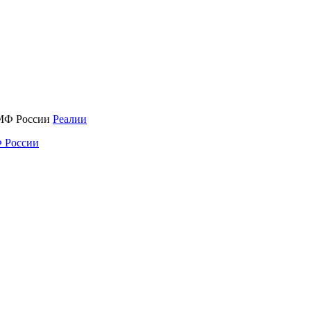
Реалии
 России