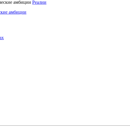
Реалии
ские амбиции
ах