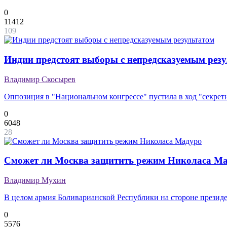
0
11412
109
Индии предстоят выборы с непредсказуемым рез
Владимир Скосырев
Оппозиция в "Национальном конгрессе" пустила в ход "секрет
0
6048
28
Сможет ли Москва защитить режим Николаса М
Владимир Мухин
В целом армия Боливарианской Республики на стороне президе
0
5576