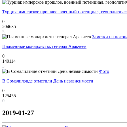
Турция: имперское прошлое, военный потенциал, геополитиче
0
204635
5
Заметки на погон
Пламенные монархисты: генерал Аракчеев
0
140114
3
Фото
В Сомалилэнде отметили День независимости
0
125455
0
2019-01-27