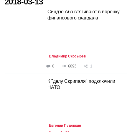
2018-03-13
Синдзо Абэ втягивают в воронку
финансового скандала
Владимир Скосырев
0
6093
1
К "делу Скрипаля" подключили
НАТО
Евгений Пудовкин