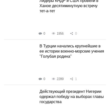
Лидеры КНДР и США провели в
Ханое десятиминутную встречу
тет-а-тет
0
1956
0
В Турции начались крупнейшие в
ее истории военно-морские учения
"Голубая родина"
0
2289
1
Действующий президент Нигерии
одержал победу на выборах главы
государства