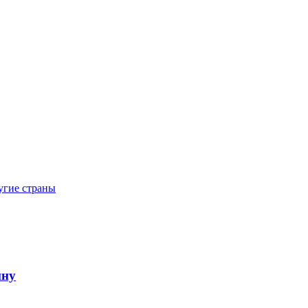
угие страны
йну