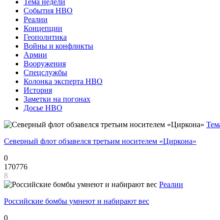
Тема недели
События НВО
Реалии
Концепции
Геополитика
Войны и конфликты
Армии
Вооружения
Спецслужбы
Колонка эксперта НВО
История
Заметки на погонах
Досье НВО
Тем
Северный флот обзавелся третьим носителем «Циркона»
0
170776
8
Реалии
Российские бомбы умнеют и набирают вес
0