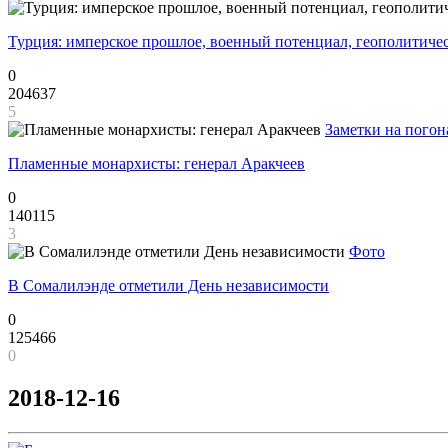
Турция: имперское прошлое, военный потенциал, геополитиче
0
204637
5
Заметки на погон
Пламенные монархисты: генерал Аракчеев
0
140115
3
Фото
В Сомалилэнде отметили День независимости
0
125466
0
2018-12-16