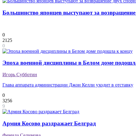
Большинство японцев выступают за возвращение 
0
2125
0
Эпоха военной дисциплины в Белом доме подошл
Игорь Субботин
Глава аппарата администрации Джон Келли уходит в отставку
0
3256
9
Армия Косово раздражает Белград
Фемида Селимова