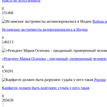
Никто не хотел воевать
0
151406
3
Войны и
Исламские экстремисты активизировались в Индии
0
146213
2
«Резидент Мария Осипова – преданный, проверенный человек
0
150291
1
Реалии
Карфаген должен быть разрушен: судьба у него такая
0
205659
7