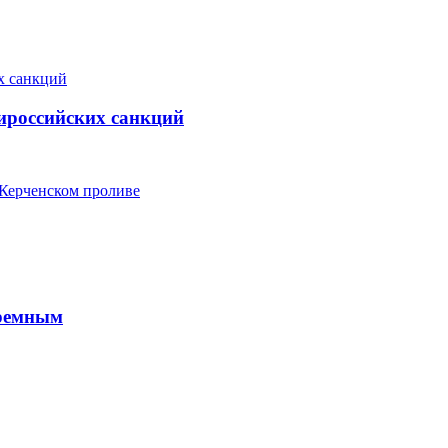
ироссийских санкций
 Керченском проливе
юремным