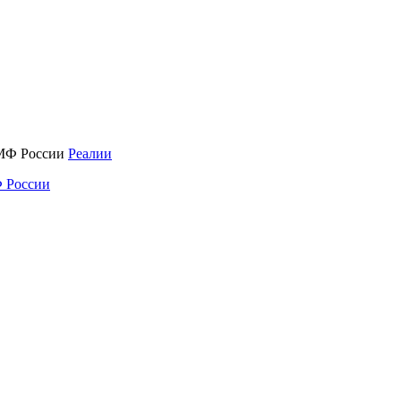
Реалии
 России