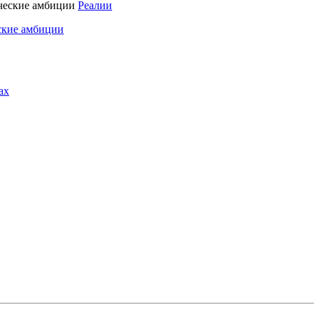
Реалии
ские амбиции
ах