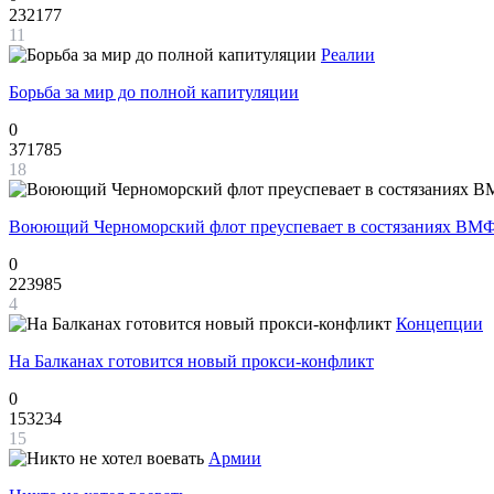
232177
11
Реалии
Борьба за мир до полной капитуляции
0
371785
18
Воюющий Черноморский флот преуспевает в состязаниях ВМФ
0
223985
4
Концепции
На Балканах готовится новый прокси-конфликт
0
153234
15
Армии