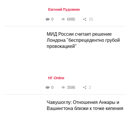
Евгений Пудовкин
0
6895
15
МИД России считает решение
Лондона "беспрецедентно грубой
провокацией"
НГ-Online
0
3586
2
Чавушоглу: Отношения Анкары и
Вашингтона близки к точке кипения