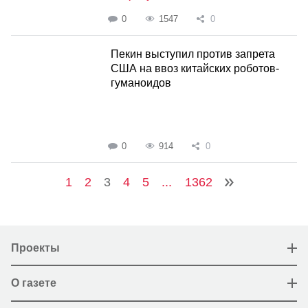
0
1547
0
Пекин выступил против запрета
США на ввоз китайских роботов-
гуманоидов
0
914
0
1
2
3
4
5
...
1362
Проекты
О газете