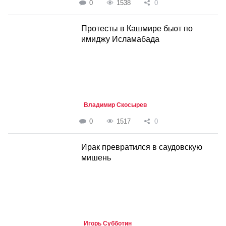
0
1538
0
Протесты в Кашмире бьют по
имиджу Исламабада
Владимир Скосырев
0
1517
0
Ирак превратился в саудовскую
мишень
Игорь Субботин