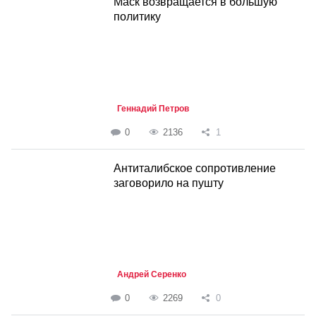
Маск возвращается в большую
политику
Геннадий Петров
0
2136
1
Антиталибское сопротивление
заговорило на пушту
Андрей Серенко
0
2269
0