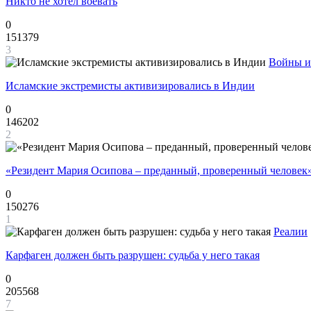
Никто не хотел воевать
0
151379
3
Войны и
Исламские экстремисты активизировались в Индии
0
146202
2
«Резидент Мария Осипова – преданный, проверенный человек
0
150276
1
Реалии
Карфаген должен быть разрушен: судьба у него такая
0
205568
7