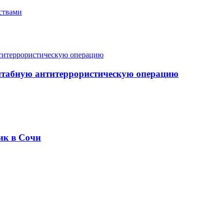
ствами
штабную антитеррористическую операцию
ик в Сочи