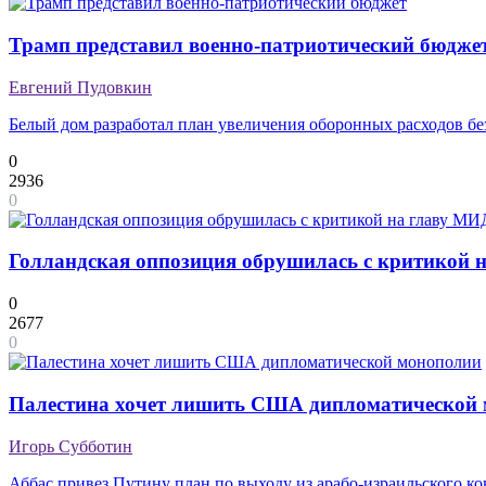
Трамп представил военно-патриотический бюдже
Евгений Пудовкин
Белый дом разработал план увеличения оборонных расходов бе
0
2936
0
Голландская оппозиция обрушилась с критикой на
0
2677
0
Палестина хочет лишить США дипломатической
Игорь Субботин
Аббас привез Путину план по выходу из арабо-израильского к