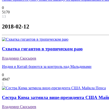
0
5170
13
2018-02-12
Схватка гигантов в тропическом раю
Владимир Скосырев
Индия и Китай борются за контроль над Мальдивами
0
4947
1
Сестра Кима затмила вице-президента США Май
Владимир Скосырев