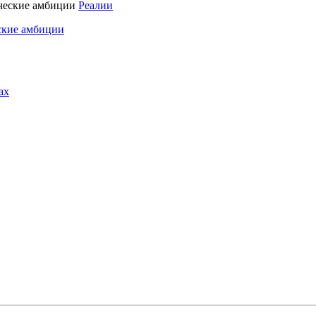
Реалии
ские амбиции
ах