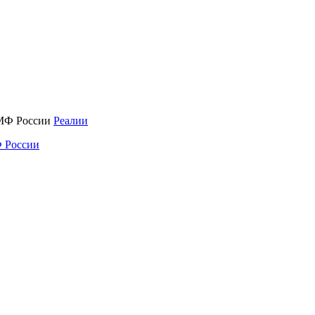
Реалии
 России