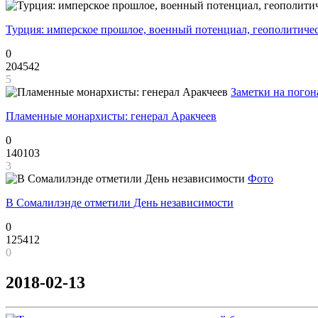
Турция: имперское прошлое, военный потенциал, геополитиче
0
204542
5
Заметки на погон
Пламенные монархисты: генерал Аракчеев
0
140103
3
Фото
В Сомалилэнде отметили День независимости
0
125412
0
2018-02-13