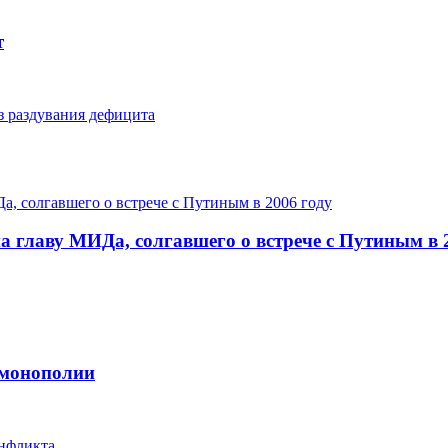
т
з раздувания дефицита
 главу МИДа, солгавшего о встрече с Путиным в 
 монополии
онфликта