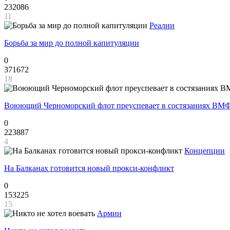
232086
11
Реалии
Борьба за мир до полной капитуляции
0
371672
18
Воюющий Черноморский флот преуспевает в состязаниях ВМФ
0
223887
4
Концепции
На Балканах готовится новый прокси-конфликт
0
153225
15
Армии