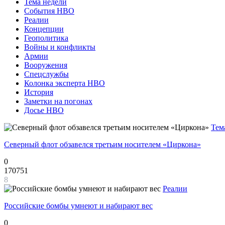
Тема недели
События НВО
Реалии
Концепции
Геополитика
Войны и конфликты
Армии
Вооружения
Спецслужбы
Колонка эксперта НВО
История
Заметки на погонах
Досье НВО
Тем
Северный флот обзавелся третьим носителем «Циркона»
0
170751
8
Реалии
Российские бомбы умнеют и набирают вес
0