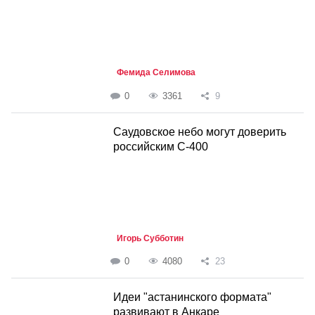
Фемида Селимова
0
3361
9
Саудовское небо могут доверить
российским С-400
Игорь Субботин
0
4080
23
Идеи "астанинского формата"
развивают в Анкаре