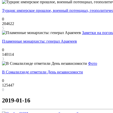
Турция: имперское прошлое, военный потенциал, геополитиче
0
204622
5
Заметки на погон
Пламенные монархисты: генерал Аракчеев
0
140114
3
Фото
В Сомалилэнде отметили День независимости
0
125447
0
2019-01-16