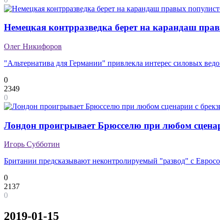
Немецкая контрразведка берет на карандаш пра
Олег Никифоров
"Альтернатива для Германии" привлекла интерес силовых вед
0
2349
0
Лондон проигрывает Брюсселю при любом сценар
Игорь Субботин
Британии предсказывают неконтролируемый "развод" с Еврос
0
2137
0
2019-01-15