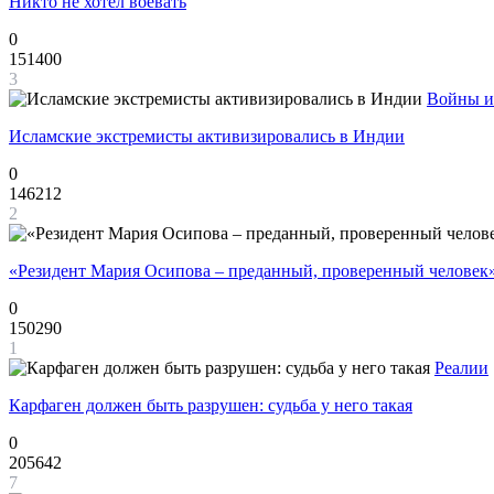
Никто не хотел воевать
0
151400
3
Войны и
Исламские экстремисты активизировались в Индии
0
146212
2
«Резидент Мария Осипова – преданный, проверенный человек
0
150290
1
Реалии
Карфаген должен быть разрушен: судьба у него такая
0
205642
7