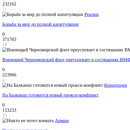
232162
11
Реалии
Борьба за мир до полной капитуляции
0
371765
18
Воюющий Черноморский флот преуспевает в состязаниях ВМФ
0
223966
4
Концепции
На Балканах готовится новый прокси-конфликт
0
153233
15
Армии