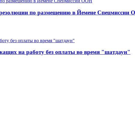
 резолюции по размещению в Йемене Спецмиссии
жащих на работу без оплаты во время "шатдаун"