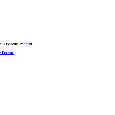
Реалии
 России