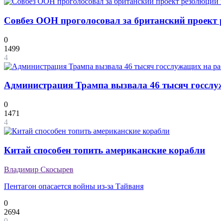
Совбез ООН проголосовал за британский проект
0
1499
4
Администрация Трампа вызвала 46 тысяч госслу
0
1471
4
Китай способен топить американские корабли
Владимир Скосырев
Пентагон опасается войны из-за Тайваня
0
2694
0