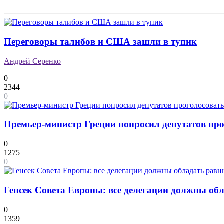
Переговоры талибов и США зашли в тупик
Андрей Серенко
0
2344
0
Премьер-министр Греции попросил депутатов прог
0
1275
0
Генсек Совета Европы: все делегации должны о
0
1359