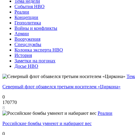
Тема недели
События НВО
Реалии
Концепции
Геополитика
Войны и конфликты
Армии
Вооружения
Спецслужбы
Колонка эксперта НВО
История
Заметки на погонах
Досье НВО
Тем
Северный флот обзавелся третьим носителем «Циркона»
0
170770
8
Реалии
Российские бомбы умнеют и набирают вес
0