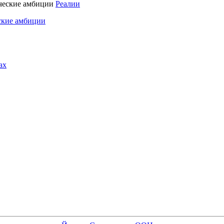
Реалии
ские амбиции
ах