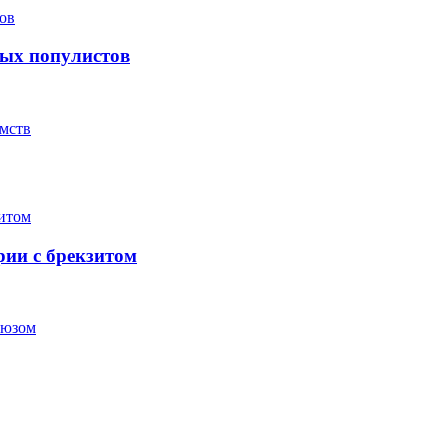
вых популистов
омств
ии с брекзитом
оюзом