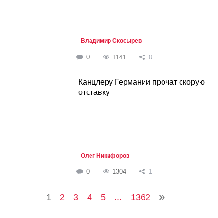
Владимир Скосырев
0
1141
0
Канцлеру Германии прочат скорую
отставку
Олег Никифоров
0
1304
1
1
2
3
4
5
...
1362