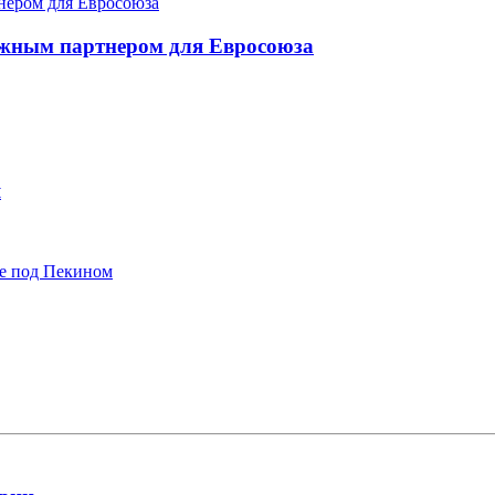
ежным партнером для Евросоюза
я
ще под Пекином