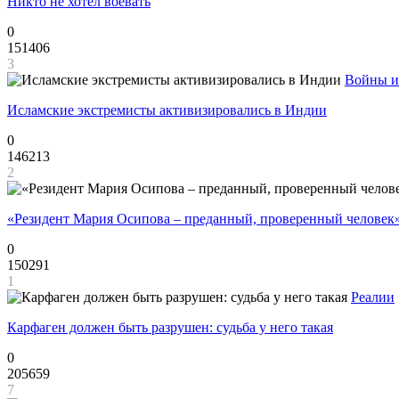
Никто не хотел воевать
0
151406
3
Войны и
Исламские экстремисты активизировались в Индии
0
146213
2
«Резидент Мария Осипова – преданный, проверенный человек
0
150291
1
Реалии
Карфаген должен быть разрушен: судьба у него такая
0
205659
7