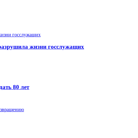
й разрушила жизни госслужащих
ать 80 лет
возвращению