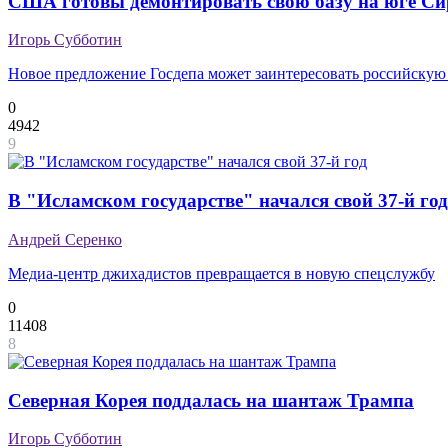
США готовы демонтировать свою базу на юге С
Игорь Субботин
Новое предложение Госдепа может заинтересовать российскую
0
4942
9
В "Исламском государстве" начался свой 37-й год
Андрей Серенко
Медиа-центр джихадистов превращается в новую спецслужбу
0
11408
8
Северная Корея поддалась на шантаж Трампа
Игорь Субботин