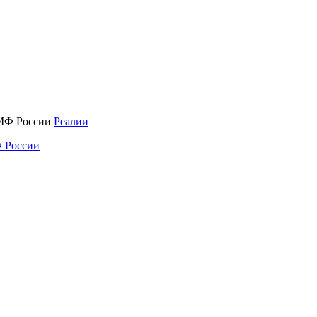
Реалии
 России