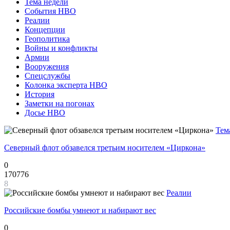
Тема недели
События НВО
Реалии
Концепции
Геополитика
Войны и конфликты
Армии
Вооружения
Спецслужбы
Колонка эксперта НВО
История
Заметки на погонах
Досье НВО
Тем
Северный флот обзавелся третьим носителем «Циркона»
0
170776
8
Реалии
Российские бомбы умнеют и набирают вес
0