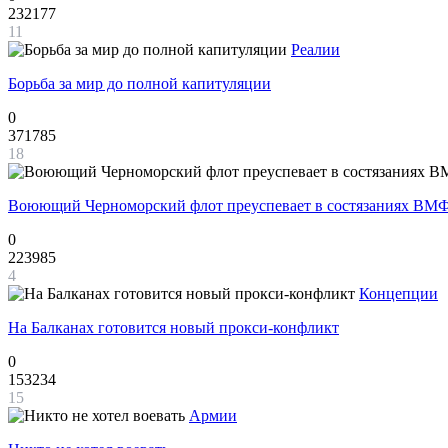
232177
11
Реалии
Борьба за мир до полной капитуляции
0
371785
18
Воюющий Черноморский флот преуспевает в состязаниях ВМФ
0
223985
4
Концепции
На Балканах готовится новый прокси-конфликт
0
153234
15
Армии