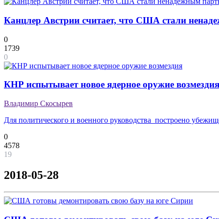
Канцлер Австрии считает, что США стали ненад
0
1739
0
КНР испытывает новое ядерное оружие возмезди
Владимир Скосырев
Для политического и военного руководства построено убежи
0
4578
19
2018-05-28