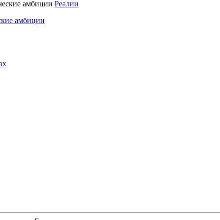
Реалии
ские амбиции
ах