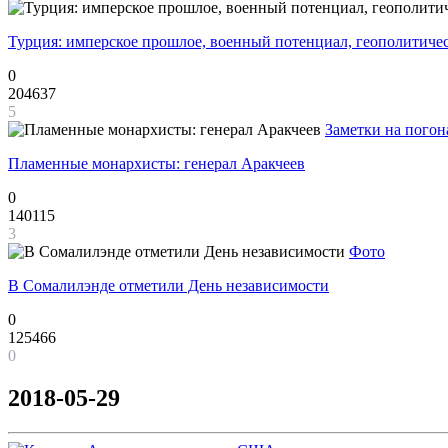
Турция: имперское прошлое, военный потенциал, геополитиче
0
204637
5
Заметки на погон
Пламенные монархисты: генерал Аракчеев
0
140115
3
Фото
В Сомалилэнде отметили День независимости
0
125466
0
2018-05-29