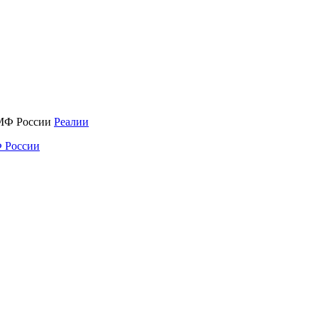
Реалии
 России