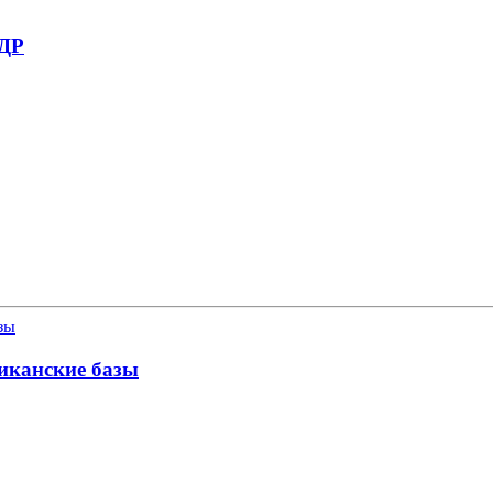
НДР
иканские базы