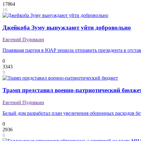
17864
16
Джейкоба Зуму вынуждают уйти добровольно
Евгений Пудовкин
Правящая партия в ЮАР решила отправить президента в отста
0
3343
9
Трамп представил военно-патриотический бюдже
Евгений Пудовкин
Белый дом разработал план увеличения оборонных расходов бе
0
2936
0