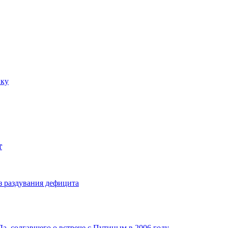
вку
т
з раздувания дефицита