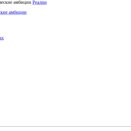
Реалии
ские амбиции
ах