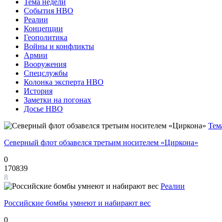
Тема недели
События НВО
Реалии
Концепции
Геополитика
Войны и конфликты
Армии
Вооружения
Спецслужбы
Колонка эксперта НВО
История
Заметки на погонах
Досье НВО
Тем
Северный флот обзавелся третьим носителем «Циркона»
0
170839
8
Реалии
Российские бомбы умнеют и набирают вес
0