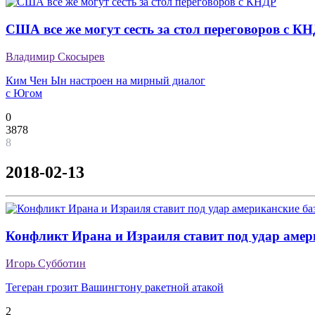
США все же могут сесть за стол переговоров с К
Владимир Скосырев
Ким Чен Ын настроен на мирный диалог
с Югом
0
3878
8
2018-02-13
Конфликт Ирана и Израиля ставит под удар амер
Игорь Субботин
Тегеран грозит Вашингтону ракетной атакой
2