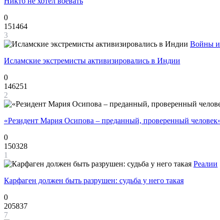
Никто не хотел воевать
0
151464
3
Войны и
Исламские экстремисты активизировались в Индии
0
146251
2
«Резидент Мария Осипова – преданный, проверенный человек
0
150328
1
Реалии
Карфаген должен быть разрушен: судьба у него такая
0
205837
7