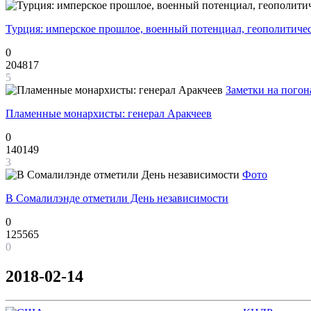
Турция: имперское прошлое, военный потенциал, геополитиче
0
204817
5
Заметки на погон
Пламенные монархисты: генерал Аракчеев
0
140149
3
Фото
В Сомалилэнде отметили День независимости
0
125565
0
2018-02-14