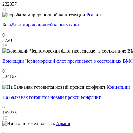
232357
11
Реалии
Борьба за мир до полной капитуляции
0
372014
18
Воюющий Черноморский флот преуспевает в состязаниях ВМФ
0
224163
4
Концепции
На Балканах готовится новый прокси-конфликт
0
153275
15
Армии