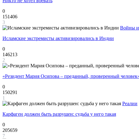
Никто не хотел воевать
0
151406
3
Войны и
Исламские экстремисты активизировались в Индии
0
146213
2
«Резидент Мария Осипова – преданный, проверенный человек
0
150291
1
Реалии
Карфаген должен быть разрушен: судьба у него такая
0
205659
7