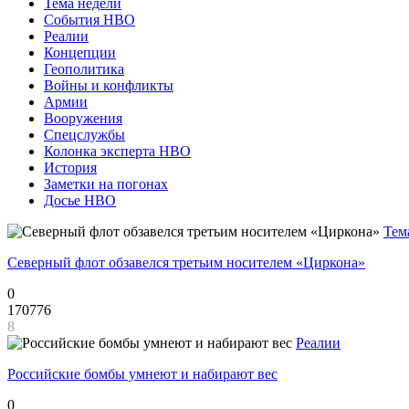
Тема недели
События НВО
Реалии
Концепции
Геополитика
Войны и конфликты
Армии
Вооружения
Спецслужбы
Колонка эксперта НВО
История
Заметки на погонах
Досье НВО
Тем
Северный флот обзавелся третьим носителем «Циркона»
0
170776
8
Реалии
Российские бомбы умнеют и набирают вес
0