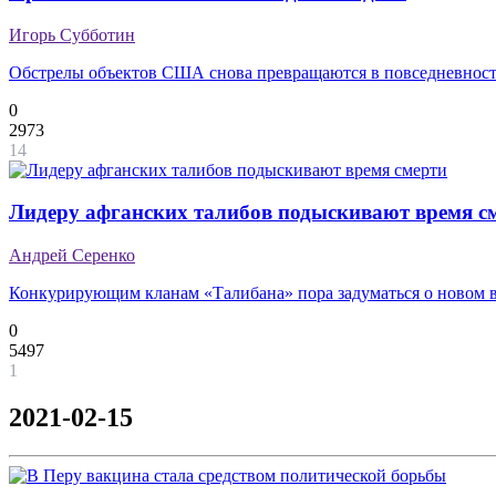
Игорь Субботин
Обстрелы объектов США снова превращаются в повседневнос
0
2973
14
Лидеру афганских талибов подыскивают время с
Андрей Серенко
Конкурирующим кланам «Талибана» пора задуматься о новом 
0
5497
1
2021-02-15