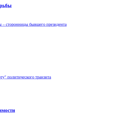
орьбы
ы – сторонницы бывшего президента
у" политического транзита
имости