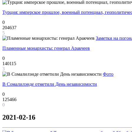
Турция: имперское прошлое, военный потенциал, геополитиче
0
204637
5
Заметки на погон
Пламенные монархисты: генерал Аракчеев
0
140115
3
Фото
В Сомалилэнде отметили День независимости
0
125466
0
2021-02-16