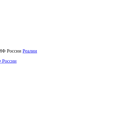
Реалии
 России