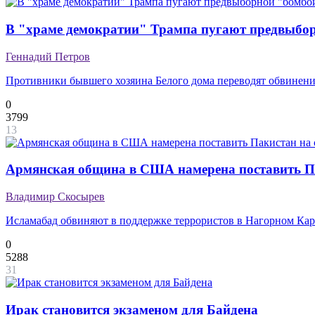
В "храме демократии" Трампа пугают предвыбо
Геннадий Петров
Противники бывшего хозяина Белого дома переводят обвинени
0
3799
13
Армянская община в США намерена поставить Па
Владимир Скосырев
Исламабад обвиняют в поддержке террористов в Нагорном Кар
0
5288
31
Ирак становится экзаменом для Байдена