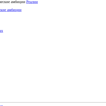
Реалии
ские амбиции
ах