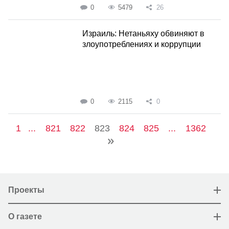
0
5479
26
Израиль: Нетаньяху обвиняют в
злоупотреблениях и коррупции
0
2115
0
1
...
821
822
823
824
825
...
1362
Проекты
О газете