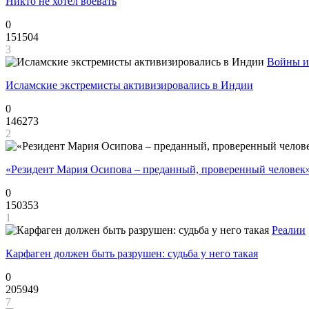
Никто не хотел воевать
0
151504
3
Войны и
Исламские экстремисты активизировались в Индии
0
146273
2
«Резидент Мария Осипова – преданный, проверенный человек
0
150353
1
Реалии
Карфаген должен быть разрушен: судьба у него такая
0
205949
7