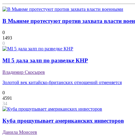
В Мьянме протестуют против захвата власти во
0
1493
0
MI 5 дала залп по разведке КНР
Владимир Скосырев
Золотой век китайско-британских отношений отменяется
0
4591
34
Куба прощупывает американских инвесторов
Данила Моисеев