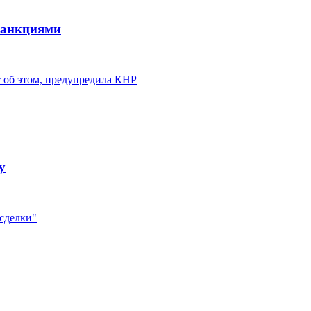
санкциями
 об этом, предупредила КНР
у
 сделки"