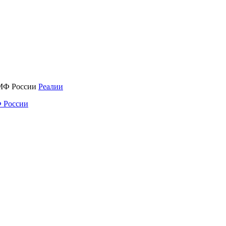
Реалии
 России