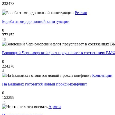
232473
11
Реалии
Борьба за мир до полной капитуляции
0
372152
18
Воюющий Черноморский флот преуспевает в состязаниях ВМФ
0
224278
4
Концепции
На Балканах готовится новый прокси-конфликт
0
153299
15
Армии