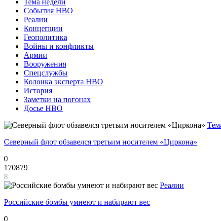
Тема недели
События НВО
Реалии
Концепции
Геополитика
Войны и конфликты
Армии
Вооружения
Спецслужбы
Колонка эксперта НВО
История
Заметки на погонах
Досье НВО
Тем
Северный флот обзавелся третьим носителем «Циркона»
0
170879
8
Реалии
Российские бомбы умнеют и набирают вес
0