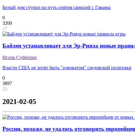
Белый дом ступил на путь снятия санкций с Гаваны
0
3200
17
Байден устанавливает для Эр-Рияда новые прави
Игорь Субботин
Власти США не хотят быть "адвокатом" саудовской политики
0
3897
25
2021-02-05
России, похоже, не удалось отговорить европейце