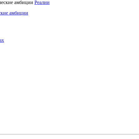
Реалии
ские амбиции
ах