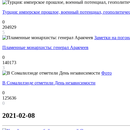
Турция: имперское прошлое, военный потенциал, геополитиче
0
204929
5
Заметки на погон
Пламенные монархисты: генерал Аракчеев
0
140173
3
Фото
В Сомалилэнде отметили День независимости
0
125636
0
2021-02-08