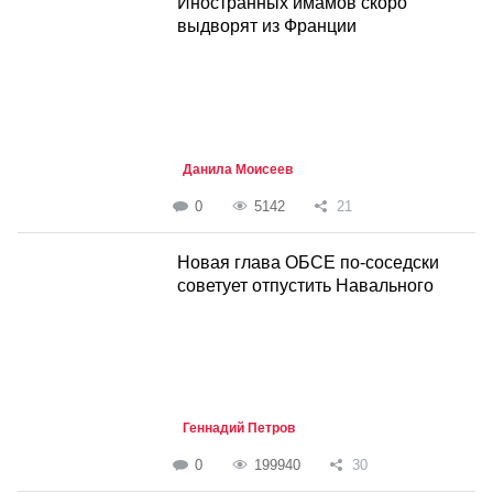
Иностранных имамов скоро
выдворят из Франции
Данила Моисеев
0
5142
21
Новая глава ОБСЕ по-соседски
советует отпустить Навального
Геннадий Петров
0
199940
30