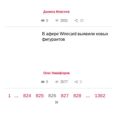
Данила Моисеев
0
3002
20
В афере Wirecard выявили новых
фигурантов
Олег Никифоров
0
3577
0
1
...
824
825
826
827
828
...
1362