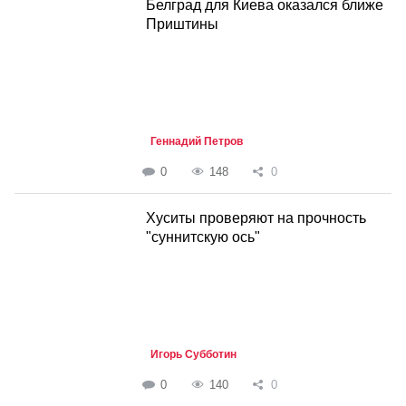
Белград для Киева оказался ближе
Приштины
Геннадий Петров
0
148
0
Хуситы проверяют на прочность
"суннитскую ось"
Игорь Субботин
0
140
0