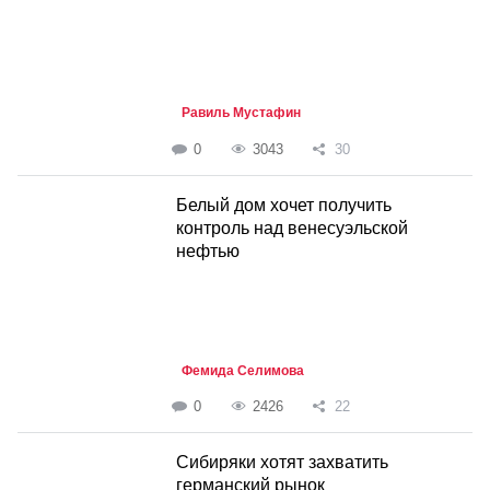
Равиль Мустафин
0
3043
30
Белый дом хочет получить
контроль над венесуэльской
нефтью
Фемида Селимова
0
2426
22
Сибиряки хотят захватить
германский рынок